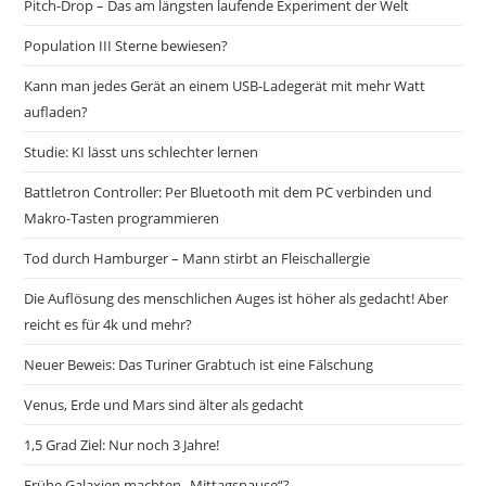
Pitch-Drop – Das am längsten laufende Experiment der Welt
Population III Sterne bewiesen?
Kann man jedes Gerät an einem USB-Ladegerät mit mehr Watt
aufladen?
Studie: KI lässt uns schlechter lernen
Battletron Controller: Per Bluetooth mit dem PC verbinden und
Makro-Tasten programmieren
Tod durch Hamburger – Mann stirbt an Fleischallergie
Die Auflösung des menschlichen Auges ist höher als gedacht! Aber
reicht es für 4k und mehr?
Neuer Beweis: Das Turiner Grabtuch ist eine Fälschung
Venus, Erde und Mars sind älter als gedacht
1,5 Grad Ziel: Nur noch 3 Jahre!
Frühe Galaxien machten „Mittagspause“?