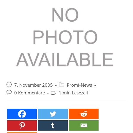
Beitrag
Beitrags-
7. November 2005
Promi-News
veröffentlicht:
Kategorie:
Beitrags-
Lesedauer:
0 Kommentare
1 min Lesezeit
Kommentare: