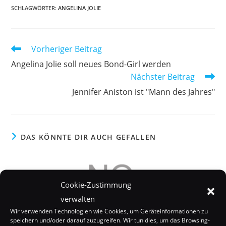
SCHLAGWÖRTER:
ANGELINA JOLIE
Weitere
Vorheriger Beitrag
Artikel
Angelina Jolie soll neues Bond-Girl werden
ansehen
Nächster Beitrag
Jennifer Aniston ist "Mann des Jahres"
DAS KÖNNTE DIR AUCH GEFALLEN
Cookie-Zustimmung
verwalten
Wir verwenden Technologien wie Cookies, um Geräteinformationen zu
speichern und/oder darauf zuzugreifen. Wir tun dies, um das Browsing-