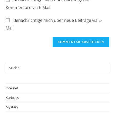
zum
URL
Kommentare via E-Mail.
Kommentieren
ein
ein
(optional)
Benachrichtige mich über neue Beiträge via E-
Mail.
Internet
Kurioses
Mystery