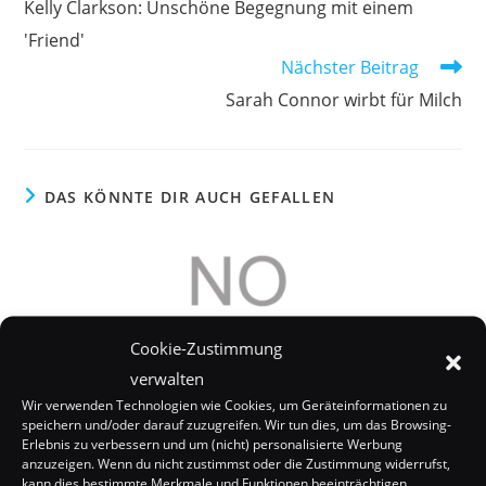
Kelly Clarkson: Unschöne Begegnung mit einem
ansehen
'Friend'
Nächster Beitrag
Sarah Connor wirbt für Milch
DAS KÖNNTE DIR AUCH GEFALLEN
Cookie-Zustimmung
verwalten
Wir verwenden Technologien wie Cookies, um Geräteinformationen zu
speichern und/oder darauf zuzugreifen. Wir tun dies, um das Browsing-
Erlebnis zu verbessern und um (nicht) personalisierte Werbung
anzuzeigen. Wenn du nicht zustimmst oder die Zustimmung widerrufst,
kann dies bestimmte Merkmale und Funktionen beeinträchtigen.