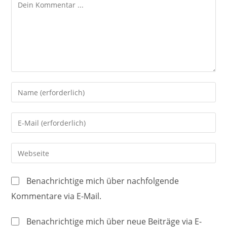
Kommentieren
Gib
deinen
Namen
Gib
oder
deine
Benutzernamen
E-
Gib
zum
Mail-
deine
Kommentieren
Adresse
Website-
ein
Benachrichtige mich über nachfolgende
zum
URL
Kommentare via E-Mail.
Kommentieren
ein
ein
(optional)
Benachrichtige mich über neue Beiträge via E-