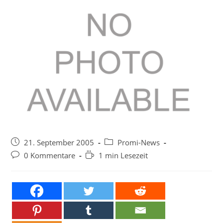
Beitrag
Beitrags-
21. September 2005
Promi-News
veröffentlicht:
Kategorie:
Beitrags-
Lesedauer:
0 Kommentare
1 min Lesezeit
Kommentare: