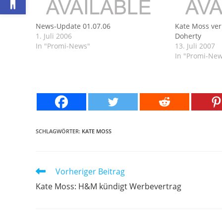
News-Update 01.07.06
Kate Moss ve
1. Juli 2006
Doherty
In "Promi-News"
13. Juli 2007
In "Promi-Ne
SCHLAGWÖRTER:
KATE MOSS
Weitere
Vorheriger Beitrag
Artikel
Kate Moss: H&M kündigt Werbevertrag
ansehen