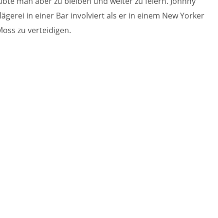
ubte man aber zu bleiben und weiter zu feiern. Johnny
ägerei in einer Bar involviert als er in einem New Yorker
oss zu verteidigen.