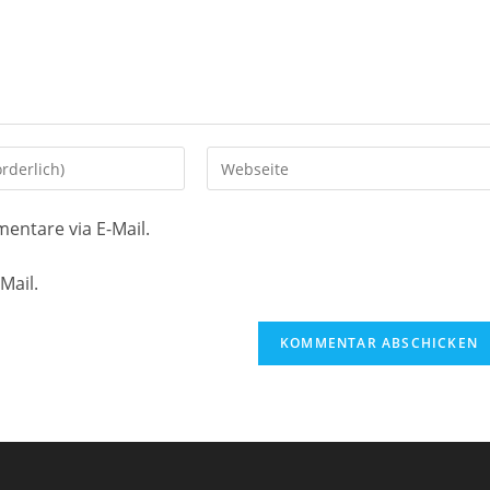
Gib
deine
Website-
entare via E-Mail.
URL
ein
Mail.
(optional)
en