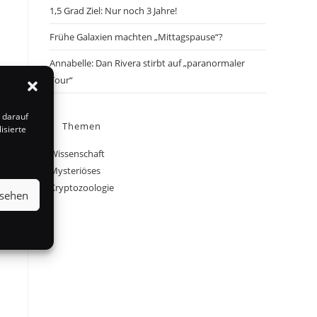
1,5 Grad Ziel: Nur noch 3 Jahre!
Frühe Galaxien machten „Mittagspause“?
Annabelle: Dan Rivera stirbt auf „paranormaler
Tour“
 darauf
Themen
isierte
s
Wissenschaft
Mysteriöses
Kryptozoologie
nsehen