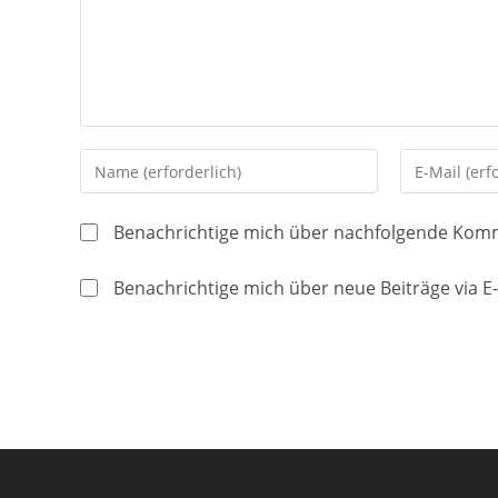
Gib
Gib
deinen
deine
Namen
E-
Benachrichtige mich über nachfolgende Komm
oder
Mail-
Benutzernamen
Adresse
Benachrichtige mich über neue Beiträge via E-
zum
zum
Kommentieren
Kommentier
ein
ein