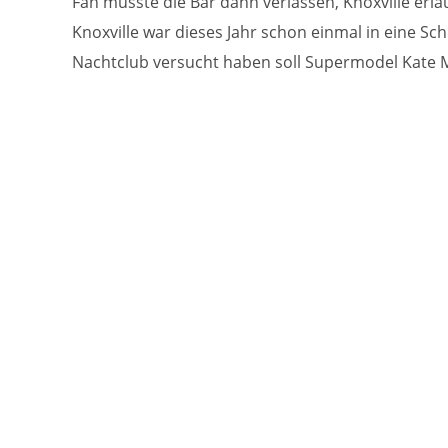
Fan musste die Bar dann verlassen, Knoxville erla
Knoxville war dieses Jahr schon einmal in eine Schl
Nachtclub versucht haben soll Supermodel Kate M