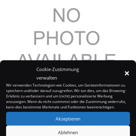
Cookie-Zustimmung
verwalten
Lost: Werbung mit Sammelkarten
Wir verwenden Technologien wie Cookies, um Geräteinformationen zu
speichern und/oder darauf zuzugreifen. Wir tun dies, um das Browsing-
9. September 2005
Erlebnis zu verbessern und um (nicht) personalisierte Werbung
anzuzeigen. Wenn du nicht zustimmst oder die Zustimmung widerrufst,
kann dies bestimmte Merkmale und Funktionen beeinträchtigen.
Akzeptieren
Ablehnen