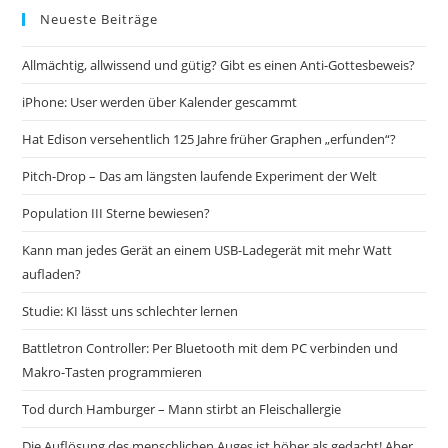
Neueste Beiträge
Allmächtig, allwissend und gütig? Gibt es einen Anti-Gottesbeweis?
iPhone: User werden über Kalender gescammt
Hat Edison versehentlich 125 Jahre früher Graphen „erfunden“?
Pitch-Drop – Das am längsten laufende Experiment der Welt
Population III Sterne bewiesen?
Kann man jedes Gerät an einem USB-Ladegerät mit mehr Watt
aufladen?
Studie: KI lässt uns schlechter lernen
Battletron Controller: Per Bluetooth mit dem PC verbinden und
Makro-Tasten programmieren
Tod durch Hamburger – Mann stirbt an Fleischallergie
Die Auflösung des menschlichen Auges ist höher als gedacht! Aber