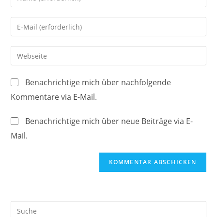
deinen
Namen
Gib
oder
deine
Benutzernamen
E-
Gib
zum
Mail-
deine
Kommentieren
Adresse
Website-
ein
Benachrichtige mich über nachfolgende
zum
URL
Kommentare via E-Mail.
Kommentieren
ein
ein
(optional)
Benachrichtige mich über neue Beiträge via E-
Mail.