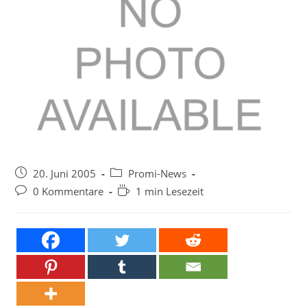
Beitrag
Beitrags-
20. Juni 2005
Promi-News
veröffentlicht:
Kategorie:
Beitrags-
Lesedauer:
0 Kommentare
1 min Lesezeit
Kommentare: