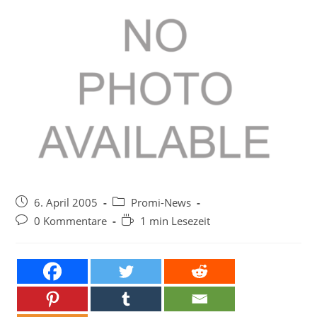
Beitrag
Beitrags-
6. April 2005
Promi-News
veröffentlicht:
Kategorie:
Beitrags-
Lesedauer:
0 Kommentare
1 min Lesezeit
Kommentare: