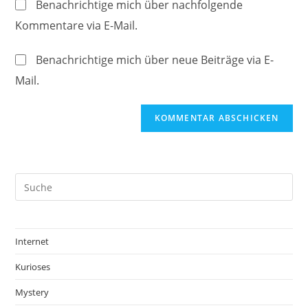
ein
Benachrichtige mich über nachfolgende
zum
URL
Kommentare via E-Mail.
Kommentieren
ein
ein
(optional)
Benachrichtige mich über neue Beiträge via E-
Mail.
Internet
Kurioses
Mystery