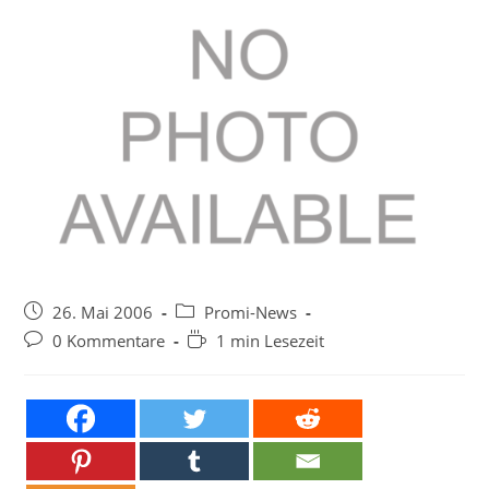
Beitrag
Beitrags-
26. Mai 2006
Promi-News
veröffentlicht:
Kategorie:
Beitrags-
Lesedauer:
0 Kommentare
1 min Lesezeit
Kommentare: