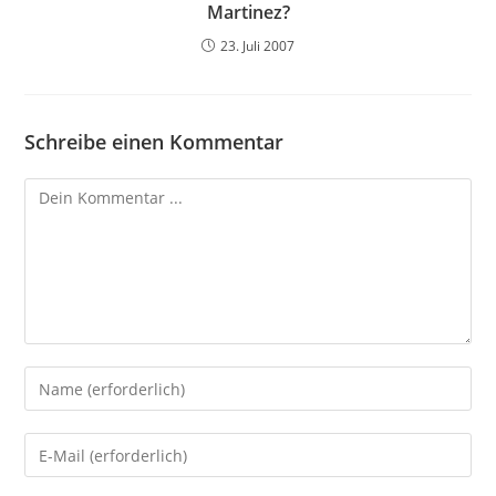
Martinez?
23. Juli 2007
Schreibe einen Kommentar
Kommentieren
Gib
deinen
Namen
Gib
oder
deine
Benutzernamen