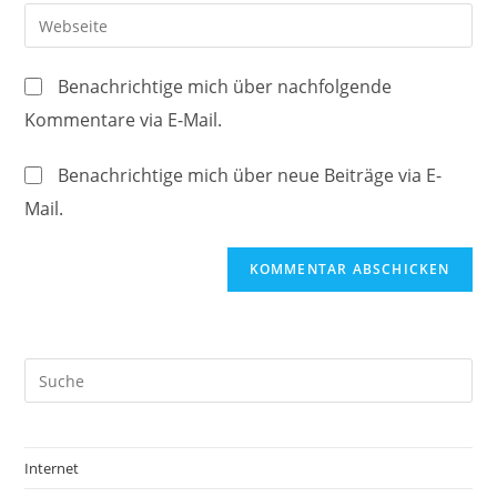
E-
Gib
zum
Mail-
deine
Kommentieren
Adresse
Website-
ein
Benachrichtige mich über nachfolgende
zum
URL
Kommentare via E-Mail.
Kommentieren
ein
ein
(optional)
Benachrichtige mich über neue Beiträge via E-
Mail.
Internet