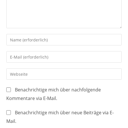
Gib
deinen
Namen
Gib
oder
deine
Benutzernamen
E-
Gib
zum
Mail-
deine
Kommentieren
Adresse
Website-
ein
Benachrichtige mich über nachfolgende
zum
URL
Kommentare via E-Mail.
Kommentieren
ein
ein
(optional)
Benachrichtige mich über neue Beiträge via E-
Mail.