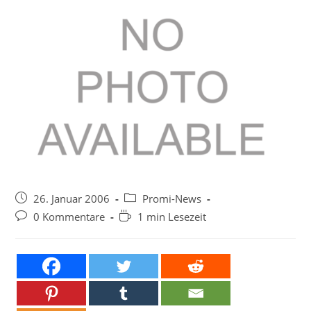
Beitrag
Beitrags-
26. Januar 2006
Promi-News
veröffentlicht:
Kategorie:
Beitrags-
Lesedauer:
0 Kommentare
1 min Lesezeit
Kommentare: