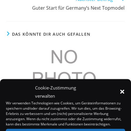
Artikel
Guter Start für Germany’s Next Topmodel
ansehen
DAS KÖNNTE DIR AUCH GEFALLEN
Cookie-Zustimmung
verwalten
Wir verwenden Technologien wie Cookies, um Geräteinformationen zu
speichern und/oder darauf zuzugreifen. Wir tun dies, um das Browsing-
Erlebnis zu verbessern und um (nicht) personalisierte Werbung
anzuzeigen. Wenn du nicht zustimmst oder die Zustimmung widerrufst,
Sharon Stone vergisst Telefonnummern von
kann dies bestimmte Merkmale und Funktionen beeinträchtigen.
Bono und Bill Clinton in ihrer Wohnung