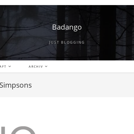
Badango
JUST BLOGGING
AFT
ARCHIV
r Simpsons