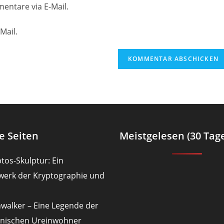
Website-
entare via E-Mail.
URL
ein
Mail.
(optional)
en
e Seiten
Meistgelesen (30 Tag
tos-Skulptur: Ein
werk der Kryptographie und
nwalker – Eine Legende der
nischen Ureinwohner