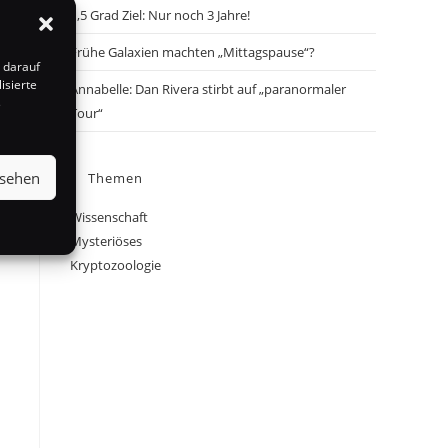
1,5 Grad Ziel: Nur noch 3 Jahre!
Frühe Galaxien machten „Mittagspause“?
 darauf
isierte
Annabelle: Dan Rivera stirbt auf „paranormaler
s
Tour“
nsehen
Themen
Wissenschaft
Mysteriöses
Kryptozoologie