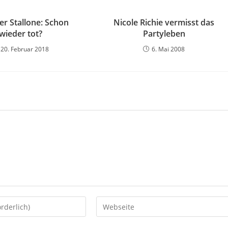
er Stallone: Schon
Nicole Richie vermisst das
wieder tot?
Partyleben
20. Februar 2018
6. Mai 2008
Gib
deine