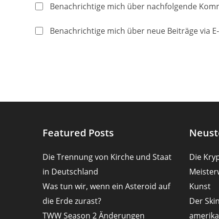
Namen
E-
Benachrichtige mich über nachfolgende Komm
oder
Mail-
Benutzernamen
Adresse
Benachrichtige mich über neue Beiträge via E-
zum
zum
Kommentieren
Kommentier
ein
ein
Featured Posts
Neust
Die Trennung von Kirche und Staat
Die Kryp
in Deutschland
Meister
Was tun wir, wenn ein Asteroid auf
Kunst
die Erde zurast?
Der Ski
TWW Season 2 Änderungen
amerika