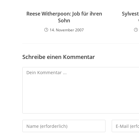
Reese Witherpoon: Job für ihren
Sylvest
Sohn
14. November 2007
Schreibe einen Kommentar
Kommentieren
Gib
Gib
deinen
deine