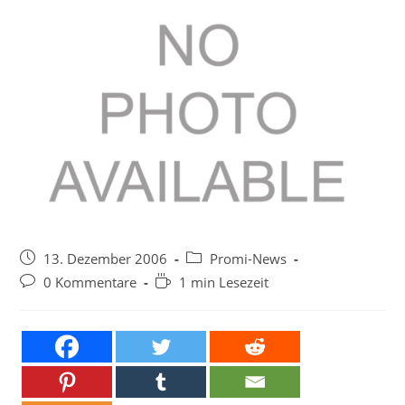
Beitrag
Beitrags-
13. Dezember 2006
Promi-News
veröffentlicht:
Kategorie:
Beitrags-
Lesedauer:
0 Kommentare
1 min Lesezeit
Kommentare: