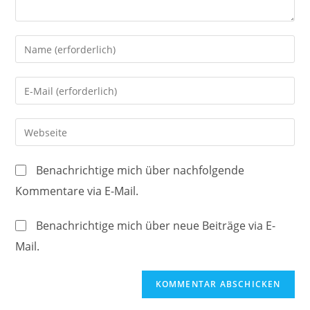
Gib
deinen
Namen
Gib
oder
deine
Benutzernamen
E-
Gib
zum
Mail-
deine
Kommentieren
Adresse
Website-
ein
Benachrichtige mich über nachfolgende
zum
URL
Kommentare via E-Mail.
Kommentieren
ein
ein
(optional)
Benachrichtige mich über neue Beiträge via E-
Mail.