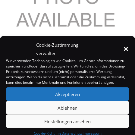
Black Eyed Peas: Fergie im neuen Tarantino
Cookie-Zustimmung
24. Mai 2006
verwalten
Wir verwenden Technologien wie Cookies, um Geräteinformationen zu
speichern und/oder darauf zuzugreifen. Wir tun dies, um das Browsing-
Erlebnis zu verbessern und um (nicht) personalisierte Werbung
anzuzeigen. Wenn du nicht zustimmst oder die Zustimmung widerrufst,
kann dies bestimmte Merkmale und Funktionen beeinträchtigen.
Akzeptieren
Ablehnen
Einstellungen ansehen
Cookie-Richtlinie
Datenschutz
Impressum