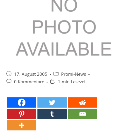
Beitrag
Beitrags-
17. August 2005
Promi-News
veröffentlicht:
Kategorie:
Beitrags-
Lesedauer:
0 Kommentare
1 min Lesezeit
Kommentare: