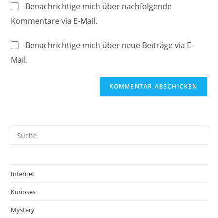
Website-
ein
Benachrichtige mich über nachfolgende
zum
URL
Kommentare via E-Mail.
Kommentieren
ein
ein
(optional)
Benachrichtige mich über neue Beiträge via E-
Mail.
Internet
Kurioses
Mystery