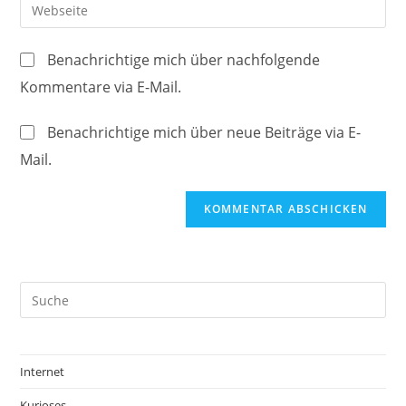
Gib
zum
Mail-
deine
Kommentieren
Adresse
Website-
ein
Benachrichtige mich über nachfolgende
zum
URL
Kommentare via E-Mail.
Kommentieren
ein
ein
(optional)
Benachrichtige mich über neue Beiträge via E-
Mail.
Internet
Kurioses