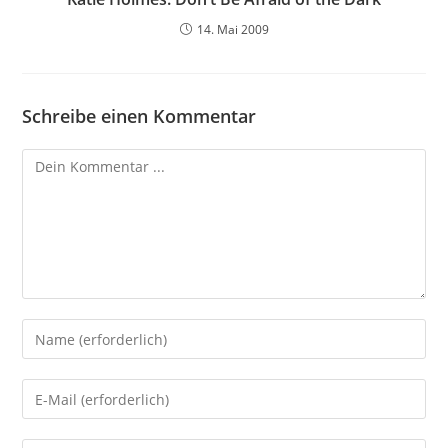
14. Mai 2009
Schreibe einen Kommentar
Kommentieren
Gib
deinen
Namen
Gib
oder
deine
Benutzernamen
E-