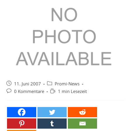
Beitrag
Beitrags-
11. Juni 2007
Promi-News
veröffentlicht:
Kategorie:
Beitrags-
Lesedauer:
0 Kommentare
1 min Lesezeit
Kommentare: