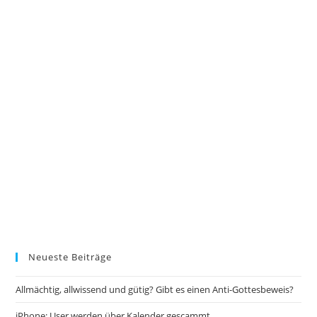
Neueste Beiträge
Allmächtig, allwissend und gütig? Gibt es einen Anti-Gottesbeweis?
iPhone: User werden über Kalender gescammt