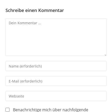
Schreibe einen Kommentar
Kommentieren
Gib
deinen
Namen
Gib
oder
deine
Benutzernamen
E-
Gib
zum
Mail-
deine
Kommentieren
Adresse
Website-
ein
Benachrichtige mich über nachfolgende
zum