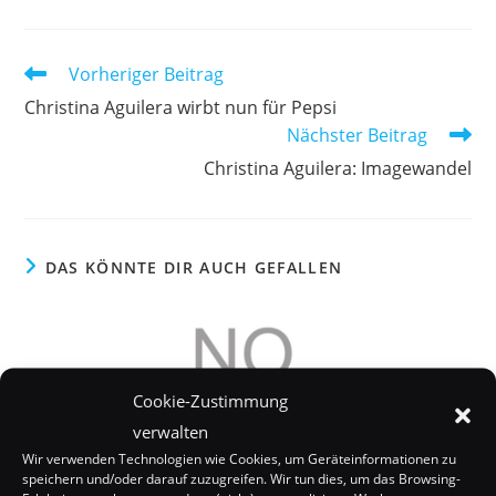
Weitere
Vorheriger Beitrag
Artikel
Christina Aguilera wirbt nun für Pepsi
ansehen
Nächster Beitrag
Christina Aguilera: Imagewandel
DAS KÖNNTE DIR AUCH GEFALLEN
Cookie-Zustimmung
verwalten
Wir verwenden Technologien wie Cookies, um Geräteinformationen zu
speichern und/oder darauf zuzugreifen. Wir tun dies, um das Browsing-