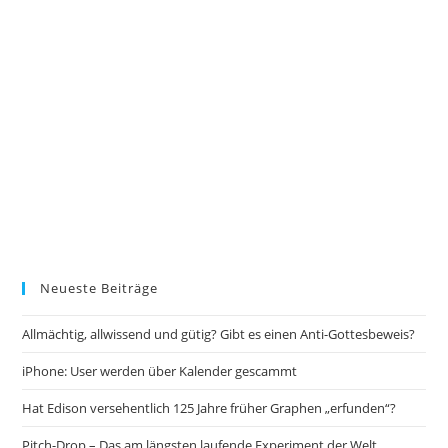
Neueste Beiträge
Allmächtig, allwissend und gütig? Gibt es einen Anti-Gottesbeweis?
iPhone: User werden über Kalender gescammt
Hat Edison versehentlich 125 Jahre früher Graphen „erfunden“?
Pitch-Drop – Das am längsten laufende Experiment der Welt