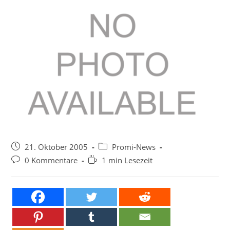
Beitrag
Beitrags-
21. Oktober 2005
Promi-News
veröffentlicht:
Kategorie:
Beitrags-
Lesedauer:
0 Kommentare
1 min Lesezeit
Kommentare: