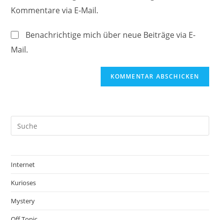
URL
Kommentare via E-Mail.
Kommentieren
ein
ein
(optional)
Benachrichtige mich über neue Beiträge via E-
Mail.
Internet
Kurioses
Mystery
Off Topic