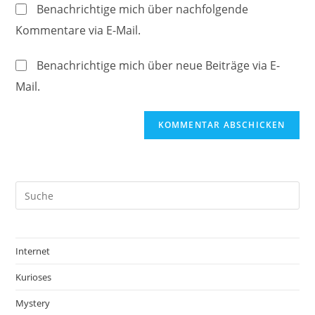
Website-
ein
Benachrichtige mich über nachfolgende
zum
URL
Kommentare via E-Mail.
Kommentieren
ein
ein
(optional)
Benachrichtige mich über neue Beiträge via E-
Mail.
Internet
Kurioses
Mystery