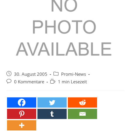
Beitrag
Beitrags-
30. August 2005
Promi-News
veröffentlicht:
Kategorie:
Beitrags-
Lesedauer:
0 Kommentare
1 min Lesezeit
Kommentare: