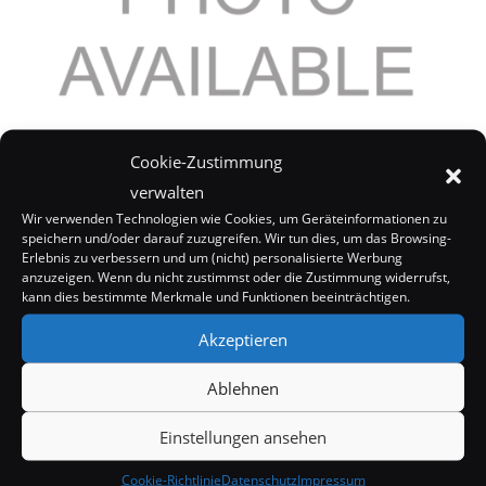
Scarlett Johansson: Erstes Album im Mai
Cookie-Zustimmung
14. Februar 2008
verwalten
Wir verwenden Technologien wie Cookies, um Geräteinformationen zu
speichern und/oder darauf zuzugreifen. Wir tun dies, um das Browsing-
Erlebnis zu verbessern und um (nicht) personalisierte Werbung
anzuzeigen. Wenn du nicht zustimmst oder die Zustimmung widerrufst,
kann dies bestimmte Merkmale und Funktionen beeinträchtigen.
Akzeptieren
Ablehnen
Einstellungen ansehen
Cookie-Richtlinie
Datenschutz
Impressum