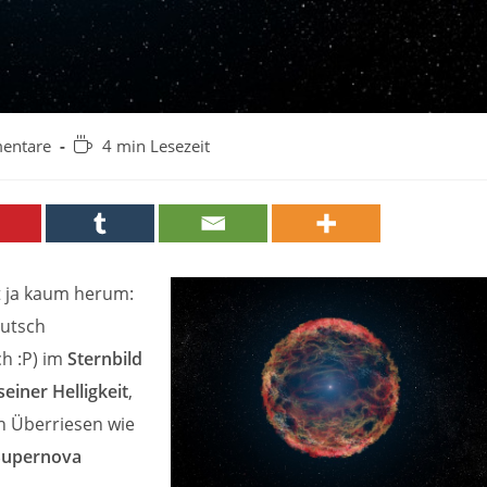
Lesedauer:
entare
4 min Lesezeit
:
 ja kaum herum:
eutsch
ch :P) im
Sternbild
einer Helligkeit
,
n Überriesen wie
Supernova