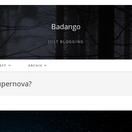
Badango
JUST BLOGGING
AFT
ARCHIV
Supernova?