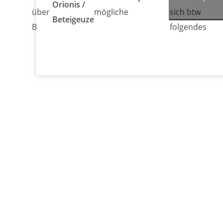
Orionis /
über
mögliche
sich btw
Beteigeuze
B
folgendes