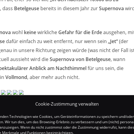
t, dass
Betelgeuse
bereits in diesem Jahr zur
Supernova
wird
nova
wohl
keine
wirkliche
Gefahr für die Erde
ausgehen, mi
se
dafür einfach zu weit entfernt, nur wenn sein
„Jet“
(der
enau in unsere Richtung zeigen würde (was nicht der Fall is
uell aussieht wird die
Supernova von Betelgeuse
, wann
pektakulärer Anblick am Nachthimmel
für uns sein, die
ein
Vollmond
, aber mehr auch nicht.
eutlich
ansteigen
und dann erst fallen, wenn sich eine
Cookie-Zustimmung verwalten
etisch bei
Betelgeuse
natürlich auch bereits passiert sein, s
nden Technologien wie Cookies, um Geräteinformationen zu speichern und/oder
nicht so genau, vor 100-200 Jahren (was im Leben eines
en. Wir tun dies, um das Browsing-Erlebnis zu verbessern und um (nicht) personal
nzuzeigen. Wenn du nicht zustimmst oder die Zustimmung widerrufst, kann die
einigen Millionen Jahren
nicht annähernd so alt werden wie
 Merkmale und Funktionen beeinträchtigen.