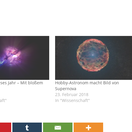
ses Jahr – Mit bloßem
Hobby-Astronom macht Bild von
Supernova
23. Februar 2018
aft"
In "Wissenschaft"