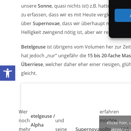
unsere
Sonne
, quasi nichts ist) z.B. hatten wir no
zu erfassen, dass wir es mit Heute vergleichen 
über
Supernovae
, dass wir überhaupt mit Sicher
Helligkeit zwingend nötig ist, aber wir rechnen akt
Betelgeuse
ist übrigens vom Volumen her zur Zei
hat jedoch „nur“ ungefähr die
15 bis 20-fache Ma
Überriese
, welcher daher eher einer riesigen, gl
Werkzeugleiste öffnen
gleicht.
Wer
erfahren
etelgeuse /
noch
und
möchte,
Klicke hier,
Alpha
mehr
seine
Supernova
sollte
Vid
akzeptiere