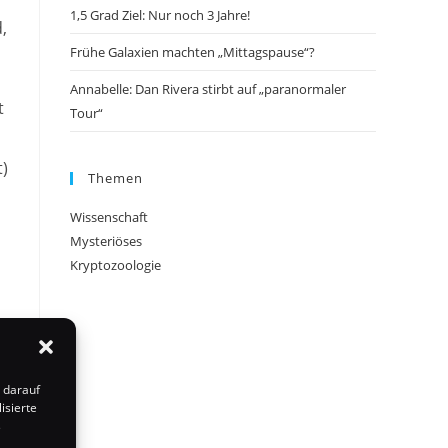
1,5 Grad Ziel: Nur noch 3 Jahre!
,
Frühe Galaxien machten „Mittagspause“?
Annabelle: Dan Rivera stirbt auf „paranormaler
t
Tour“
t)
Themen
Wissenschaft
Mysteriöses
Kryptozoologie
o
 darauf
isierte
s