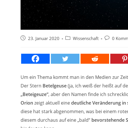
Beitrag
Beitrags-
Beitrags-
23. Januar 2020
Wissenschaft
0 Komm
veröffentlicht:
Kategorie:
Kommentare
Um ein Thema kommt man in den Medien zur Zeit
Der Stern
Betelgeuse
(ja, ich weiß der heißt auf d
„Beteigeuze“
, aber den Namen finde ich schreckli
Orion
zeigt aktuell eine
deutliche Veränderung in s
diese hat stark abgenommen, was bei einem rote
diesem durchaus auf eine „bald“
bevorstehende 