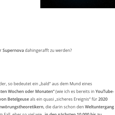
er
Supernova
dahingerafft zu werden?
nder, so bedeutet ein „bald“ aus dem Mund eines
hsten Wochen oder Monaten“
(wie ich es bereits in
YouTube-
von Betelgeuse
als ein quasi „sicheres Ereignis“ für
2020
hwörungstheoretikern
, die darin schon den
Weltuntergang
 Fall, eher so viel wie
„in den nächsten 10.000 bis zu