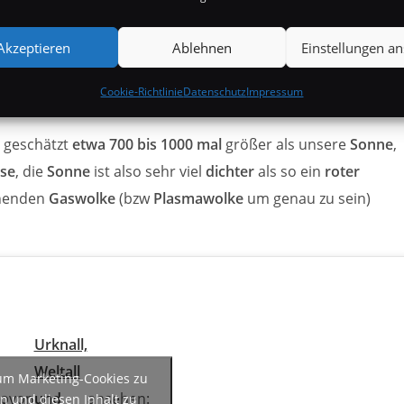
ch gar nicht die Mittel um die
Helligkeit
eines
Sterns
so gena
könnten. Abgesehen davon wissen wir auch noch nicht genug
Akzeptieren
Ablehnen
Einstellungen a
heit sagen könnten, dass diese vorangehende Steigerung de
Cookie-Richtlinie
Datenschutz
Impressum
uell einfach damit.
t geschätzt
etwa 700 bis 1000 mal
größer als unsere
Sonne
,
sse
, die
Sonne
ist also sehr viel
dichter
als so ein
roter
ühenden
Gaswolke
(bzw
Plasmawolke
um genau zu sein)
Urknall,
Weltall
 um Marketing-Cookies zu
eo
von
und
ansehen:
n und diesen Inhalt zu