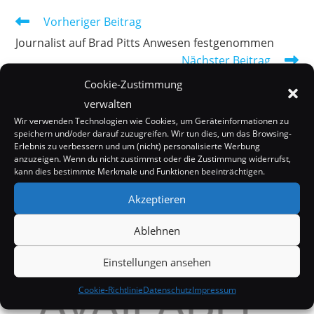
Weitere
Vorheriger Beitrag
Artikel
Journalist auf Brad Pitts Anwesen festgenommen
ansehen
Nächster Beitrag
Angelina Jolie: 12 Mio Dollar Modelvertrag
Cookie-Zustimmung
verwalten
Wir verwenden Technologien wie Cookies, um Geräteinformationen zu
speichern und/oder darauf zuzugreifen. Wir tun dies, um das Browsing-
DAS KÖNNTE DIR AUCH GEFALLEN
Erlebnis zu verbessern und um (nicht) personalisierte Werbung
anzuzeigen. Wenn du nicht zustimmst oder die Zustimmung widerrufst,
kann dies bestimmte Merkmale und Funktionen beeinträchtigen.
Akzeptieren
Ablehnen
Einstellungen ansehen
Cookie-Richtlinie
Datenschutz
Impressum