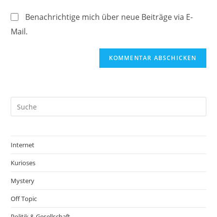
ein
(optional)
Benachrichtige mich über neue Beiträge via E-
Mail.
Internet
Kurioses
Mystery
Off Topic
Politik & Gesellschaft