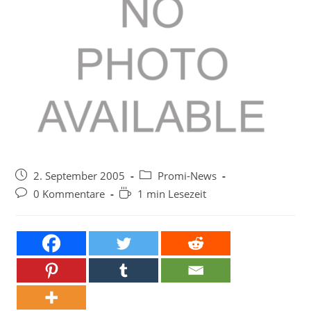
Beitrag
Beitrags-
2. September 2005
Promi-News
veröffentlicht:
Kategorie:
Beitrags-
Lesedauer:
0 Kommentare
1 min Lesezeit
Kommentare: