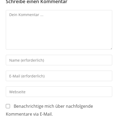
Schreibe einen Kommentar
Kommentieren
Gib
deinen
Namen
Gib
oder
deine
Benutzernamen
E-
Gib
zum
Mail-
deine
Kommentieren
Adresse
Website-
ein
Benachrichtige mich über nachfolgende
zum
URL
Kommentare via E-Mail.
Kommentieren
ein