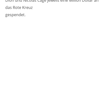
Dion und Nicolas Cage jeweils eine Million Dollar an
das Rote Kreuz
gespendet.