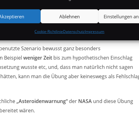
r Veranstaltung so, dass behauptet wurde wir seien denkb
Akzeptieren
Ablehnen
Einstellungen a
(der kommen wird, die Frage ist nur wann) vorbereitet.
Cookie-Richtlinie
Datenschutz
Impressum
 benutzte Szenario bewusst ganz besonders
m Beispiel
weniger Zeit
bis zum hypothetischen Einschlag
etzung wusste etc, und, dass man natürlich nicht sagen
hätten, kann man die Übung aber keineswegs als Fehlschla
chliche
„Asteroidenwarnung“
der
NASA
und diese Übung
bereitet wären.