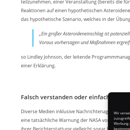
teilzunehmen, einer Veranstaltung (bereits die fün
Reaktionen auf einen hypothetischen Asteroidenein
das hypothetische Szenario, welches in der Übung
„Ein großer Asteroideneinschlag ist potenziel
Voraus vorhersagen und Maßnahmen ergreife
so Lindley Johnson, der leitende Programmmana
einer Erklärung.
Falsch verstanden oder einfach Sensat
Diverse Medien inklusive Nachrichtenagenturen 
Wir verwe
zuzugreif
eine tatsächliche Warnung der NASA vor einem en
Werbung a
ihrer Berichterstattung vielleicht sogar bewusst 
bestimmte