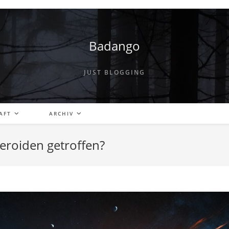
Badango
JUST BLOGGING
AFT
ARCHIV
eroiden getroffen?