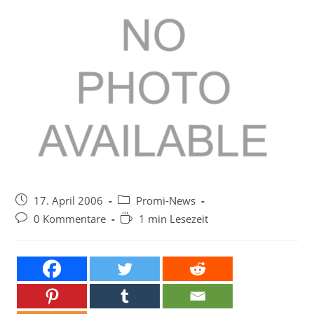
Beitrag
Beitrags-
17. April 2006
Promi-News
veröffentlicht:
Kategorie:
Beitrags-
Lesedauer:
0 Kommentare
1 min Lesezeit
Kommentare: