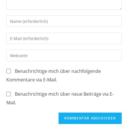
Gib
deinen
Namen
Gib
oder
deine
Benutzernamen
E-
Gib
zum
Mail-
deine
Kommentieren
Adresse
Website-
ein
Benachrichtige mich über nachfolgende
zum
URL
Kommentare via E-Mail.
Kommentieren
ein
ein
(optional)
Benachrichtige mich über neue Beiträge via E-
Mail.