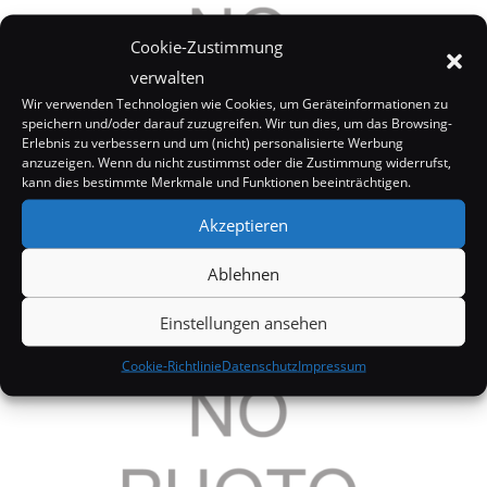
Cookie-Zustimmung
verwalten
Wir verwenden Technologien wie Cookies, um Geräteinformationen zu
speichern und/oder darauf zuzugreifen. Wir tun dies, um das Browsing-
Erlebnis zu verbessern und um (nicht) personalisierte Werbung
anzuzeigen. Wenn du nicht zustimmst oder die Zustimmung widerrufst,
kann dies bestimmte Merkmale und Funktionen beeinträchtigen.
Akzeptieren
Ablehnen
Katy Perry Steht auf Lady GaGa’s Outfits
14. Mai 2009
Einstellungen ansehen
Cookie-Richtlinie
Datenschutz
Impressum