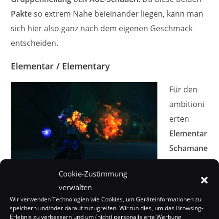
Pakte
so extrem Nahe beieinander liegen, kann man
sich hier also ganz nach dem eigenen Geschmack
entscheiden.
Elementar / Elementary
Für den
ambitioni
erten
Elementar
Schamane
n
wird die
Cookie-Zustimmung
Wahl des
verwalten
Paktes
wohl vor allem von der Art des bevorzugten
Wir verwenden Technologien wie Cookies, um Geräteinformationen zu
Contents
abhängen, während nämlich sowohl die
speichern und/oder darauf zuzugreifen. Wir tun dies, um das Browsing-
Erlebnis zu verbessern und um (nicht) personalisierte Werbung