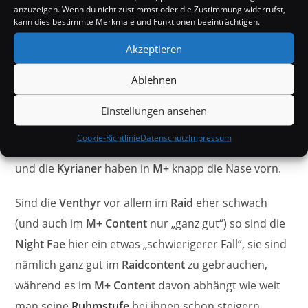
Necrolords
als auch die
Kyrianer
ungefähr gleich auf
anzuzeigen. Wenn du nicht zustimmst oder die Zustimmung widerrufst,
kann dies bestimmte Merkmale und Funktionen beeinträchtigen.
stehen, unterscheiden sie sich in den Aspekten, in
denen sie glänzen können, das wäre bei den
Akzeptieren
Necrolords
nämlich eher der
Single-Target Schaden
Ablehnen
und bei den
Kyrianern
entsprechend der
AoE
, auch
wenn beide auf den jeweils anderen Aspekt bezogen
Einstellungen ansehen
auch immer noch recht stark sind, wären die
Cookie-Richtlinie
Datenschutz
Impressum
Necrolords
imho also für den
Raid
zu bevorzugen
und die
Kyrianer
haben in
M+
knapp die Nase vorn.
Sind die
Venthyr
vor allem im
Raid
eher schwach
(und auch im
M+ Content
nur „ganz gut“) so sind die
Night Fae
hier ein etwas „schwierigerer Fall“, sie sind
nämlich ganz gut im
Raidcontent
zu gebrauchen,
während es im
M+ Content
davon abhängt wie weit
man seine
Ruhmstufe
bei ihnen schon steigern