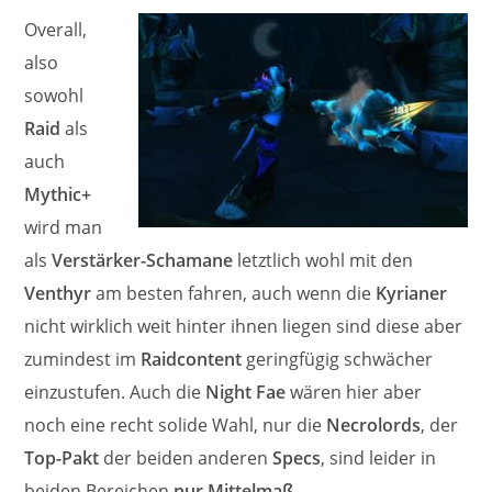
Overall,
also
sowohl
Raid
als
auch
Mythic+
wird man
als
Verstärker-Schamane
letztlich wohl mit den
Venthyr
am besten fahren, auch wenn die
Kyrianer
nicht wirklich weit hinter ihnen liegen sind diese aber
zumindest im
Raidcontent
geringfügig schwächer
einzustufen. Auch die
Night Fae
wären hier aber
noch eine recht solide Wahl, nur die
Necrolords
, der
Top-Pakt
der beiden anderen
Specs
, sind leider in
beiden Bereichen
nur Mittelmaß
.