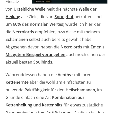
Einsatz
von
Urzeitliche Welle
heilt die nächste
Welle der
Heilung
alle Ziele, die von
Springflut
betroffen sind,
um
60% des normalen Wertes
) würde ich hier klar
die
Necrolords
empfehlen, bzw diese mit meinem
Schamanen
selbst auch bereits gewählt habe.
Abgesehen davon haben die
Necrolords
mit
Emenis
Mit gutem Beispiel vorangehen
auch noch einen der
aktuell besten
Soulbinds
.
Währenddessen haben die
Venthyr
mit ihrer
Kettenernte
aber die wohl am einfachsten zu
nutzende
Paktfähigkeit
für den
Heilschamanen
, im
Grunde einfach eine Art
Kombination aus
Kettenheilung
und
Kettenblitz
für etwas zusätzliche
Gruppenheilung
bzw
AoE-Schaden
. Da diese beiden