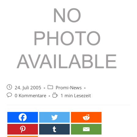
Beitrag
Beitrags-
24. Juli 2005
Promi-News
veröffentlicht:
Kategorie:
Beitrags-
Lesedauer:
0 Kommentare
1 min Lesezeit
Kommentare: