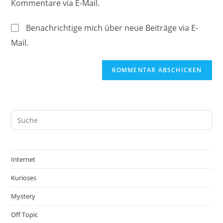
Kommentare via E-Mail.
Kommentieren
ein
ein
(optional)
Benachrichtige mich über neue Beiträge via E-
Mail.
Internet
Kurioses
Mystery
Off Topic