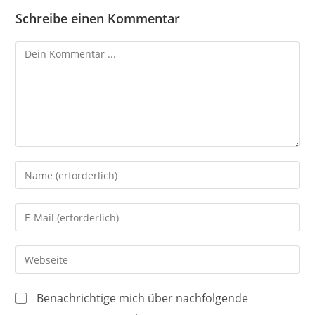
Schreibe einen Kommentar
Kommentieren
Gib
deinen
Namen
Gib
oder
deine
Benutzernamen
E-
Gib
zum
Mail-
deine
Kommentieren
Adresse
Website-
ein
Benachrichtige mich über nachfolgende
zum
URL