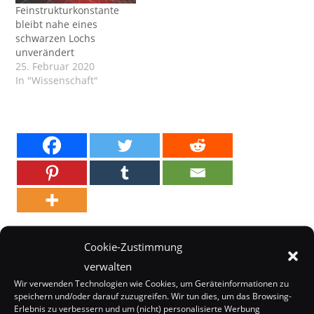
Feinstrukturkonstante
bleibt nahe eines
schwarzen Lochs
unverändert
25. Februar 2020
In "Wissenschaft"
SCHLAGWÖRTER:
GEFÄNGNIS
,
TÜRKEI
,
UMWELTSCHUTZ
,
WISSENSCHAFT
Cookie-Zustimmung
verwalten
Wir verwenden Technologien wie Cookies, um Geräteinformationen zu
speichern und/oder darauf zuzugreifen. Wir tun dies, um das Browsing-
Weitere
Vorheriger Beitrag
Erlebnis zu verbessern und um (nicht) personalisierte Werbung
Artikel