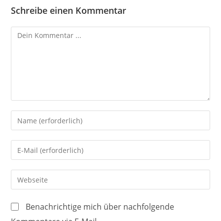
Schreibe einen Kommentar
Kommentieren
Gib
deinen
Namen
Gib
oder
deine
Benutzernamen
E-
Gib
zum
Mail-
deine
Kommentieren
Adresse
Website-
ein
Benachrichtige mich über nachfolgende
zum
URL