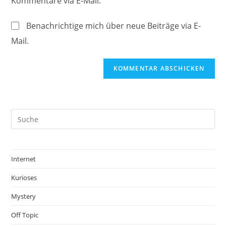
Kommentare via E-Mail.
Kommentieren
ein
ein
(optional)
Benachrichtige mich über neue Beiträge via E-
Mail.
Internet
Kurioses
Mystery
Off Topic