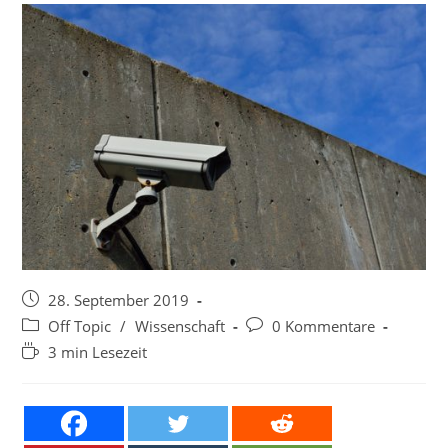
Beitrag
28. September 2019
veröffentlicht:
Beitrags-
Beitrags-
Off Topic
/
Wissenschaft
0 Kommentare
Kategorie:
Kommentare:
Lesedauer:
3 min Lesezeit