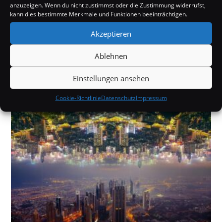
Studie: 72% vertrauen Wissenschaftlern
anzuzeigen. Wenn du nicht zustimmst oder die Zustimmung widerrufst,
ansehen
kann dies bestimmte Merkmale und Funktionen beeinträchtigen.
Nächster Beitrag
Neu entdecktes Astrolabium zeugt von
Akzeptieren
ungewöhnlicher Zusammenarbeit
Ablehnen
Einstellungen ansehen
DAS KÖNNTE DIR AUCH GEFALLEN
Cookie-Richtlinie
Datenschutz
Impressum