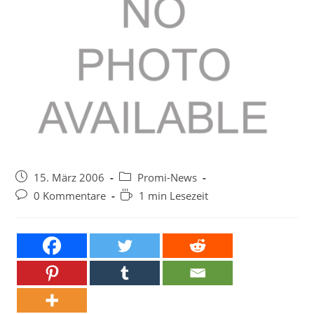
Beitrag
Beitrags-
15. März 2006
Promi-News
veröffentlicht:
Kategorie:
Beitrags-
Lesedauer:
0 Kommentare
1 min Lesezeit
Kommentare: