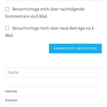
deine
Kommentieren
Adresse
Website-
ein
Benachrichtige mich über nachfolgende
zum
URL
Kommentare via E-Mail.
Kommentieren
ein
ein
(optional)
Benachrichtige mich über neue Beiträge via E-
Mail.
Internet
Kurioses