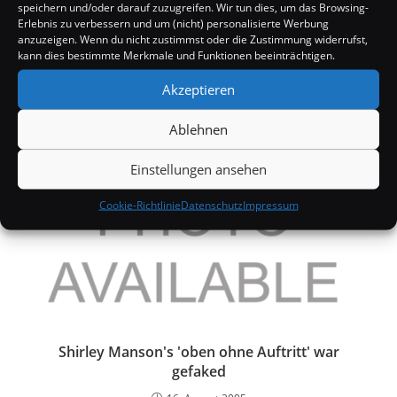
speichern und/oder darauf zuzugreifen. Wir tun dies, um das Browsing-
Kylie Minogue: Karten für Konzerte in Rekordzeit
Erlebnis zu verbessern und um (nicht) personalisierte Werbung
anzuzeigen. Wenn du nicht zustimmst oder die Zustimmung widerrufst,
ausverkauft
kann dies bestimmte Merkmale und Funktionen beeinträchtigen.
23. Juli 2006
Akzeptieren
Ablehnen
Einstellungen ansehen
Cookie-Richtlinie
Datenschutz
Impressum
Shirley Manson's 'oben ohne Auftritt' war
gefaked