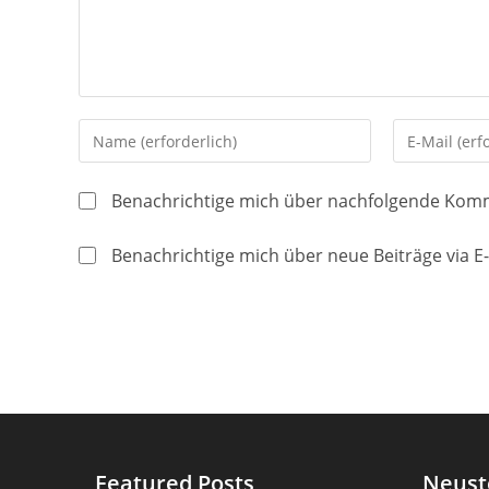
Gib
Gib
deinen
deine
Namen
E-
Benachrichtige mich über nachfolgende Komm
oder
Mail-
Benutzernamen
Adresse
Benachrichtige mich über neue Beiträge via E-
zum
zum
Kommentieren
Kommentier
ein
ein
Featured Posts
Neust