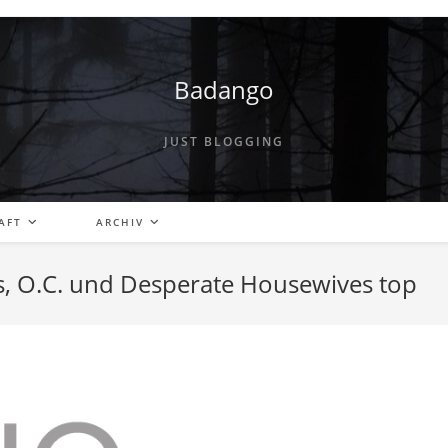
Badango
JUST BLOGGING
AFT
ARCHIV
s, O.C. und Desperate Housewives top