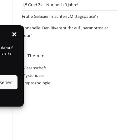
1,5 Grad Ziel: Nur noch 3 Jahre!
Frühe Galaxien machten „Mittagspause“?
Annabelle: Dan Rivera stirbt auf „paranormaler
Tour“
 darauf
isierte
Themen
s
Wissenschaft
Mysteriöses
nsehen
Kryptozoologie