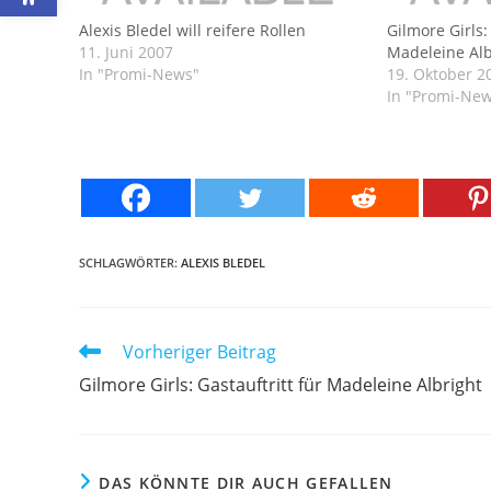
Alexis Bledel will reifere Rollen
Gilmore Girls:
11. Juni 2007
Madeleine Alb
In "Promi-News"
19. Oktober 2
In "Promi-Ne
SCHLAGWÖRTER:
ALEXIS BLEDEL
Weitere
Vorheriger Beitrag
Artikel
Gilmore Girls: Gastauftritt für Madeleine Albright
ansehen
DAS KÖNNTE DIR AUCH GEFALLEN