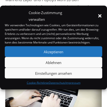
beliebtesten Werbeformen bei Website-Betreibern
Cookie-Zustimmung
gehören sind sie für den User doch oft eher nur
verwalten
störend und werden bestenfalls einfach weggeklickt.
Wir verwenden Technologien wie Cookies, um Geräteinformationen zu
Ein ganz guter Kompromiss ist es da imho wenn man
speichern und/oder darauf zuzugreifen. Wir tun dies, um das Browsing-
Erlebnis zu verbessern und um (nicht) personalisierte Werbung
so ein Layer oder PopUp erst anzeigt wenn…
anzuzeigen. Wenn du nicht zustimmst oder die Zustimmung widerrufst,
kann dies bestimmte Merkmale und Funktionen beeinträchtigen.
0 KOMMENTARE
20. MÄRZ 2017
Akzeptieren
Ablehnen
Einstellungen ansehen
Cookie-Richtlinie
Datenschutz
Impressum