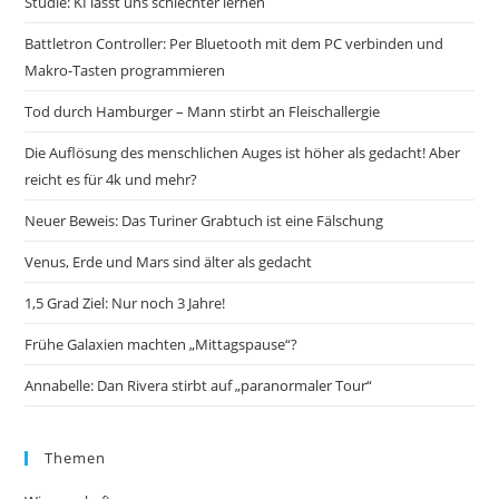
Studie: KI lässt uns schlechter lernen
Battletron Controller: Per Bluetooth mit dem PC verbinden und
Makro-Tasten programmieren
Tod durch Hamburger – Mann stirbt an Fleischallergie
Die Auflösung des menschlichen Auges ist höher als gedacht! Aber
reicht es für 4k und mehr?
Neuer Beweis: Das Turiner Grabtuch ist eine Fälschung
Venus, Erde und Mars sind älter als gedacht
1,5 Grad Ziel: Nur noch 3 Jahre!
Frühe Galaxien machten „Mittagspause“?
Annabelle: Dan Rivera stirbt auf „paranormaler Tour“
Themen