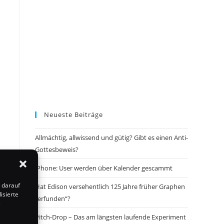
Neueste Beiträge
Allmächtig, allwissend und gütig? Gibt es einen Anti-
Gottesbeweis?
iPhone: User werden über Kalender gescammt
 darauf
Hat Edison versehentlich 125 Jahre früher Graphen
isierte
„erfunden“?
s
Pitch-Drop – Das am längsten laufende Experiment