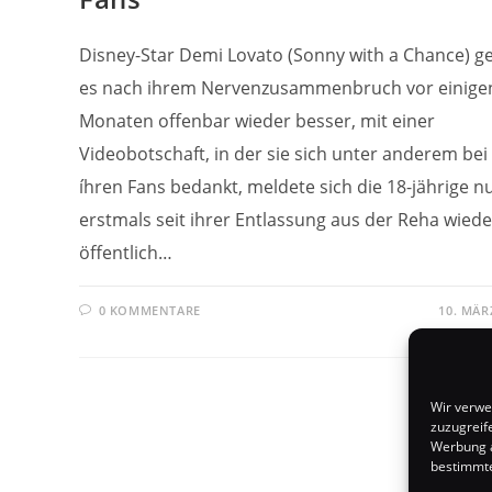
Disney-Star Demi Lovato (Sonny with a Chance) g
es nach ihrem Nervenzusammenbruch vor einige
Monaten offenbar wieder besser, mit einer
Videobotschaft, in der sie sich unter anderem bei
íhren Fans bedankt, meldete sich die 18-jährige n
erstmals seit ihrer Entlassung aus der Reha wiede
öffentlich…
0 KOMMENTARE
10. MÄR
Wir verwe
zuzugreif
Werbung a
bestimmte