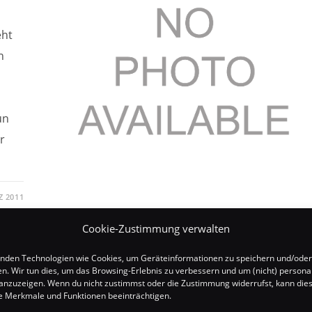
eht
n
un
r
Z 2011
Cookie-Zustimmung verwalten
nden Technologien wie Cookies, um Geräteinformationen zu speichern und/oder
en. Wir tun dies, um das Browsing-Erlebnis zu verbessern und um (nicht) personal
nzuzeigen. Wenn du nicht zustimmst oder die Zustimmung widerrufst, kann die
 Merkmale und Funktionen beeinträchtigen.