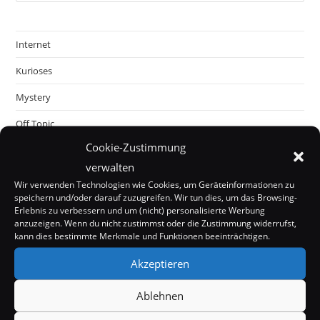
Internet
Kurioses
Mystery
Off Topic
Cookie-Zustimmung
Politik & Gesellschaft
verwalten
Tecknik
Wir verwenden Technologien wie Cookies, um Geräteinformationen zu
speichern und/oder darauf zuzugreifen. Wir tun dies, um das Browsing-
Unterhaltung
Erlebnis zu verbessern und um (nicht) personalisierte Werbung
anzuzeigen. Wenn du nicht zustimmst oder die Zustimmung widerrufst,
Wissenschaft
kann dies bestimmte Merkmale und Funktionen beeinträchtigen.
Wissenswertes
Akzeptieren
Ablehnen