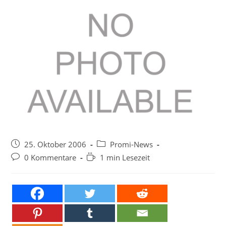
Beitrag
Beitrags-
25. Oktober 2006
Promi-News
veröffentlicht:
Kategorie:
Beitrags-
Lesedauer:
0 Kommentare
1 min Lesezeit
Kommentare: