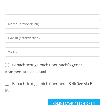
Gib
deinen
Namen
Gib
oder
deine
Benutzernamen
E-
Gib
zum
Mail-
deine
Kommentieren
Adresse
Website-
ein
Benachrichtige mich über nachfolgende
zum
URL
Kommentare via E-Mail.
Kommentieren
ein
ein
(optional)
Benachrichtige mich über neue Beiträge via E-
Mail.