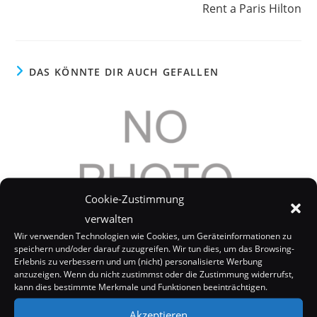
Rent a Paris Hilton
DAS KÖNNTE DIR AUCH GEFALLEN
Cookie-Zustimmung
verwalten
Wir verwenden Technologien wie Cookies, um Geräteinformationen zu
speichern und/oder darauf zuzugreifen. Wir tun dies, um das Browsing-
Erlebnis zu verbessern und um (nicht) personalisierte Werbung
anzuzeigen. Wenn du nicht zustimmst oder die Zustimmung widerrufst,
kann dies bestimmte Merkmale und Funktionen beeinträchtigen.
Leonardo DiCaprio spielt Theodore Roosevelt
12. September 2005
Akzeptieren