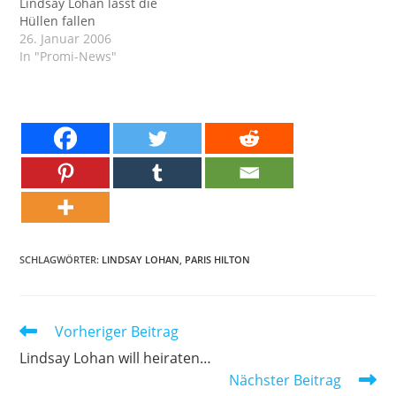
Lindsay Lohan lässt die
Hüllen fallen
26. Januar 2006
In "Promi-News"
SCHLAGWÖRTER:
LINDSAY LOHAN
,
PARIS HILTON
Weitere
Vorheriger Beitrag
Artikel
Lindsay Lohan will heiraten…
ansehen
Nächster Beitrag