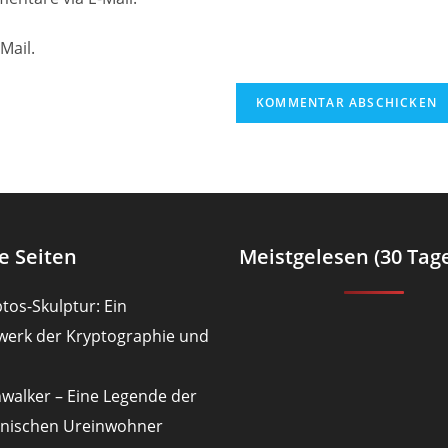
URL
ein
Mail.
(optional)
en
e Seiten
Meistgelesen (30 Tag
tos-Skulptur: Ein
werk der Kryptographie und
nwalker – Eine Legende der
nischen Ureinwohner