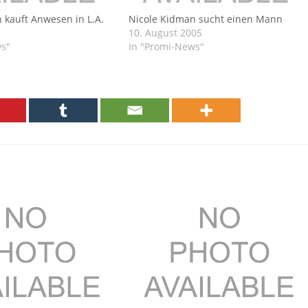
 kauft Anwesen in L.A.
Nicole Kidman sucht einen Mann
10. August 2005
ws"
In "Promi-News"