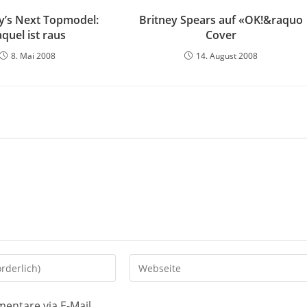
’s Next Topmodel:
Britney Spears auf «OK!&raquo
quel ist raus
Cover
8. Mai 2008
14. August 2008
Gib
deine
Website-
entare via E-Mail.