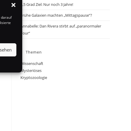
1,5 Grad Ziel: Nur noch 3 Jahre!
Frühe Galaxien machten „Mittagspause“?
 darauf
isierte
Annabelle: Dan Rivera stirbt auf „paranormaler
s
Tour“
nsehen
Themen
Wissenschaft
Mysteriöses
Kryptozoologie