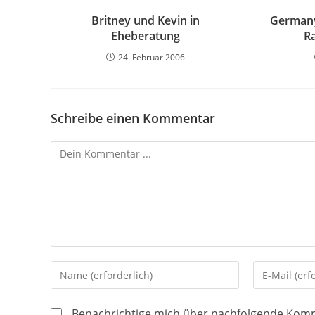
Britney und Kevin in
Germany
Eheberatung
Ra
24. Februar 2006
Schreibe einen Kommentar
Kommentieren
Gib
Gib
deinen
deine
Namen
E-
Benachrichtige mich über nachfolgende Komm