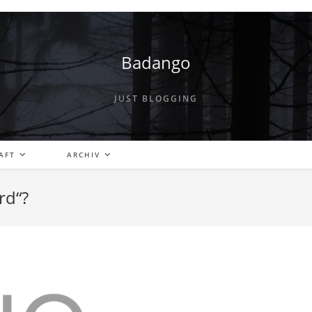
Badango
JUST BLOGGING
AFT
ARCHIV
rd“?