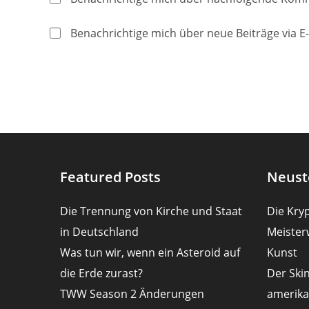
oder
Mail-
Benutzernamen
Adresse
Benachrichtige mich über neue Beiträge via E-
zum
zum
Kommentieren
Kommentier
ein
ein
Featured Posts
Neust
Die Trennung von Kirche und Staat
Die Kryp
in Deutschland
Meister
Was tun wir, wenn ein Asteroid auf
Kunst
die Erde zurast?
Der Ski
TWW Season 2 Änderungen
amerika