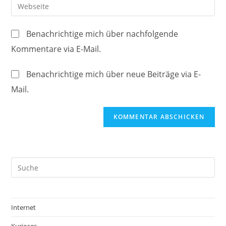
Gib
zum
Mail-
deine
Kommentieren
Adresse
Website-
ein
Benachrichtige mich über nachfolgende
zum
URL
Kommentare via E-Mail.
Kommentieren
ein
ein
(optional)
Benachrichtige mich über neue Beiträge via E-
Mail.
Internet