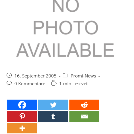
Beitrag
Beitrags-
16. September 2005
Promi-News
veröffentlicht:
Kategorie:
Beitrags-
Lesedauer:
0 Kommentare
1 min Lesezeit
Kommentare: