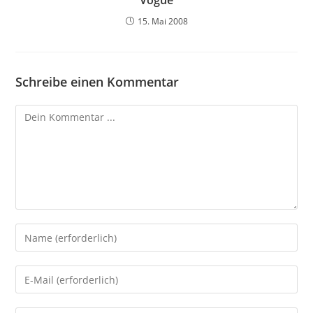
Vogue
15. Mai 2008
Schreibe einen Kommentar
Kommentieren
Gib
deinen
Namen
Gib
oder
deine
Benutzernamen
E-