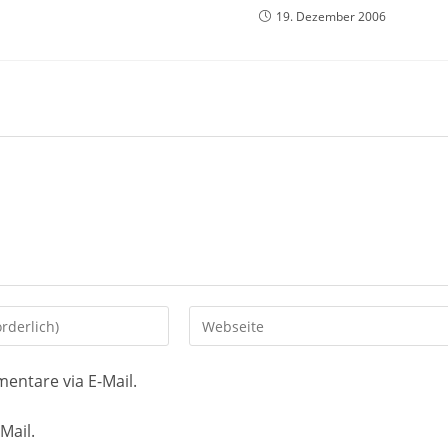
19. Dezember 2006
Gib
deine
Website-
entare via E-Mail.
URL
ein
Mail.
(optional)