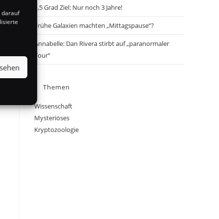
1,5 Grad Ziel: Nur noch 3 Jahre!
 darauf
isierte
Frühe Galaxien machten „Mittagspause“?
s
Annabelle: Dan Rivera stirbt auf „paranormaler
Tour“
nsehen
Themen
Wissenschaft
Mysteriöses
Kryptozoologie