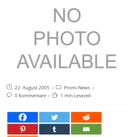
Beitrag
Beitrags-
22. August 2005
Promi-News
veröffentlicht:
Kategorie:
Beitrags-
Lesedauer:
0 Kommentare
1 min Lesezeit
Kommentare: