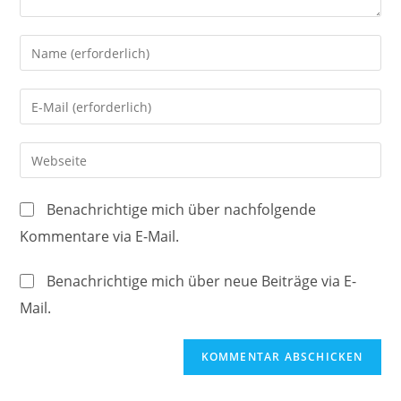
Gib
deinen
Namen
Gib
oder
deine
Benutzernamen
E-
Gib
zum
Mail-
deine
Kommentieren
Adresse
Website-
ein
Benachrichtige mich über nachfolgende
zum
URL
Kommentare via E-Mail.
Kommentieren
ein
ein
(optional)
Benachrichtige mich über neue Beiträge via E-
Mail.