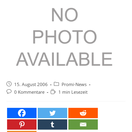
Beitrag
Beitrags-
15. August 2006
Promi-News
veröffentlicht:
Kategorie:
Beitrags-
Lesedauer:
0 Kommentare
1 min Lesezeit
Kommentare: