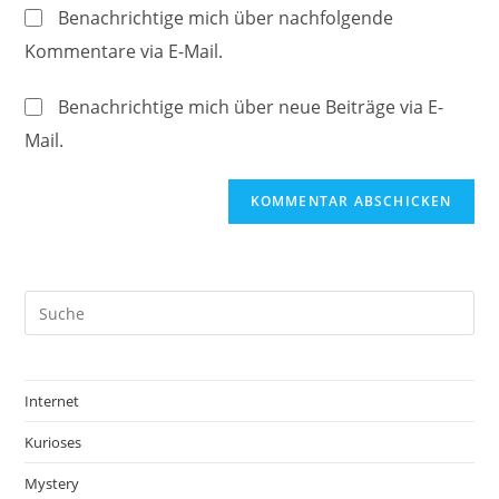
Website-
ein
Benachrichtige mich über nachfolgende
zum
URL
Kommentare via E-Mail.
Kommentieren
ein
ein
(optional)
Benachrichtige mich über neue Beiträge via E-
Mail.
Internet
Kurioses
Mystery