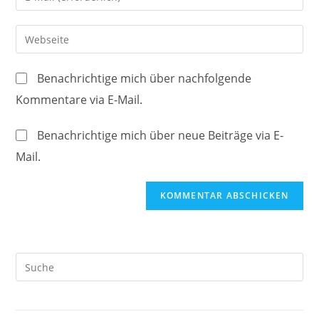
oder
deine
Benutzernamen
E-
Gib
zum
Mail-
deine
Kommentieren
Adresse
Website-
ein
Benachrichtige mich über nachfolgende
zum
URL
Kommentare via E-Mail.
Kommentieren
ein
ein
(optional)
Benachrichtige mich über neue Beiträge via E-
Mail.