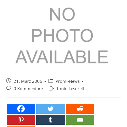
Beitrag
Beitrags-
21. März 2006
Promi-News
veröffentlicht:
Kategorie:
Beitrags-
Lesedauer:
0 Kommentare
1 min Lesezeit
Kommentare: