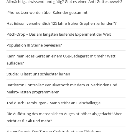
Allmächtig, allwissend und gütig? Gibt es einen Anti-Gottesbeweis?
iPhone: User werden über Kalender gescammt
Hat Edison versehentlich 125 Jahre früher Graphen „erfunden“?
Pitch-Drop – Das am längsten laufende Experiment der Welt
Population III Sterne bewiesen?
Kann man jedes Gerät an einem USB-Ladegerät mit mehr Watt
aufladen?
Studie: KI lässt uns schlechter lernen
Battletron Controller: Per Bluetooth mit dem PC verbinden und
Makro-Tasten programmieren
Tod durch Hamburger – Mann stirbt an Fleischallergie
Die Auflösung des menschlichen Auges ist höher als gedacht! Aber
reicht es für 4k und mehr?
Neuer Beweis: Das Turiner Grabtuch ist eine Fälschung