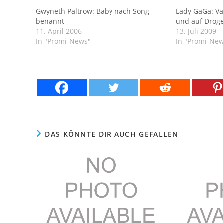
Gwyneth Paltrow: Baby nach Song
Lady GaGa: Vat
benannt
und auf Drog
11. April 2006
13. Juli 2009
In "Promi-News"
In "Promi-Ne
DAS KÖNNTE DIR AUCH GEFALLEN