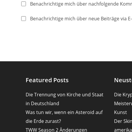
Namen
E-
Benachrichtige mich über nachfolgende Komm
oder
Mail-
Benutzernamen
Adresse
Benachrichtige mich über neue Beiträge via E-
zum
zum
Kommentieren
Kommentier
ein
ein
Featured Posts
Neust
Die Trennung von Kirche und Staat
Die Kryp
in Deutschland
Meister
Was tun wir, wenn ein Asteroid auf
Kunst
die Erde zurast?
Der Ski
TWW Season 2 Änderungen
amerika