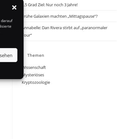
1,5 Grad Ziel: Nur noch 3 Jahre!
Frühe Galaxien machten „Mittagspause“?
 darauf
isierte
Annabelle: Dan Rivera stirbt auf „paranormaler
s
Tour“
nsehen
Themen
Wissenschaft
Mysteriöses
Kryptozoologie