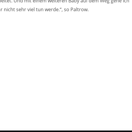
arbeitet. Und mit einem weiteren Baby auf dem Weg gehe ich
 nicht sehr viel tun werde.“, so Paltrow.