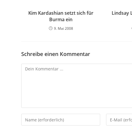
Kim Kardashian setzt sich für
Lindsay 
Burma ein
9. Mai 2008
Schreibe einen Kommentar
Kommentieren
Gib
Gib
deinen
deine