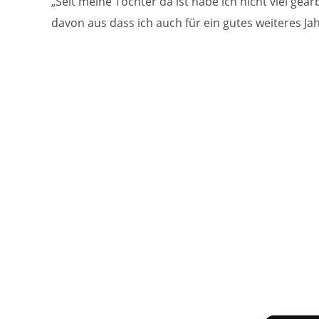
„Seit meine Tochter da ist habe ich nicht viel ge
davon aus dass ich auch für ein gutes weiteres Jahr