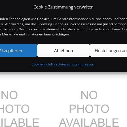
Cookie-Zustimmung verwalten
nden Technologien wie Cookies, um Geräteinformationen zu speichern und/oder
en. Wir tun dies, um das Browsing-Erlebnis zu verbessern und um (nicht) personal
nzuzeigen. Wenn du nicht zustimmst oder die Zustimmung widerrufst, kann die
 Merkmale und Funktionen beeinträchtigen.
Akzeptieren
Ablehnen
Einstellungen a
Cookie-Richtlinie
Datenschutz
Impressum