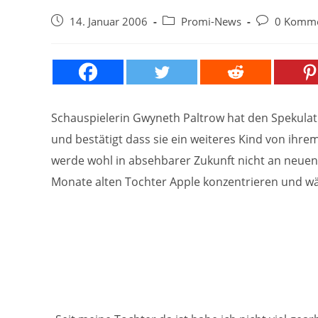
Beitrag
Beitrags-
Beitrags-
14. Januar 2006
Promi-News
0 Komme
veröffentlicht:
Kategorie:
Kommentare
Schauspielerin Gwyneth Paltrow hat den Spekula
und bestätigt dass sie ein weiteres Kind von ihr
werde wohl in absehbarer Zukunft nicht an neuen F
Monate alten Tochter Apple konzentrieren und wä