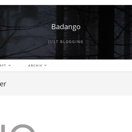
Badango
JUST BLOGGING
AFT
ARCHIV
er