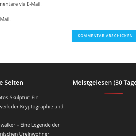
Website-
entare via E-Mail.
URL
ein
Mail.
(optional)
en
e Seiten
Meistgelesen (30 Tag
tos-Skulptur: Ein
werk der Kryptographie und
nwalker – Eine Legende der
nischen Ureinwohner