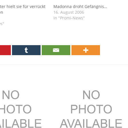
er hielt sie für verrückt
Madonna droht Gefängnis…
en
16. August 2006
In "Promi-News"
ws"