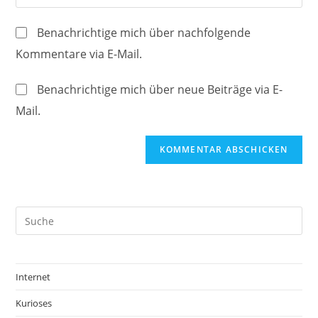
Mail-
deine
Kommentieren
Adresse
Website-
ein
Benachrichtige mich über nachfolgende
zum
URL
Kommentare via E-Mail.
Kommentieren
ein
ein
(optional)
Benachrichtige mich über neue Beiträge via E-
Mail.
Internet
Kurioses