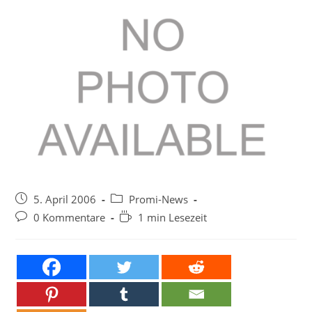
Beitrag
Beitrags-
5. April 2006
Promi-News
veröffentlicht:
Kategorie:
Beitrags-
Lesedauer:
0 Kommentare
1 min Lesezeit
Kommentare: