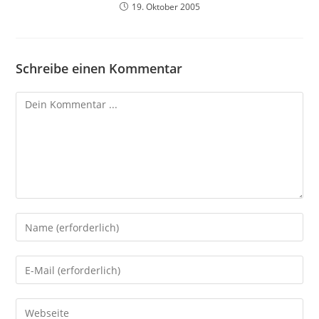
19. Oktober 2005
Schreibe einen Kommentar
Kommentieren
Gib
deinen
Namen
Gib
oder
deine
Benutzernamen
E-
Gib
zum