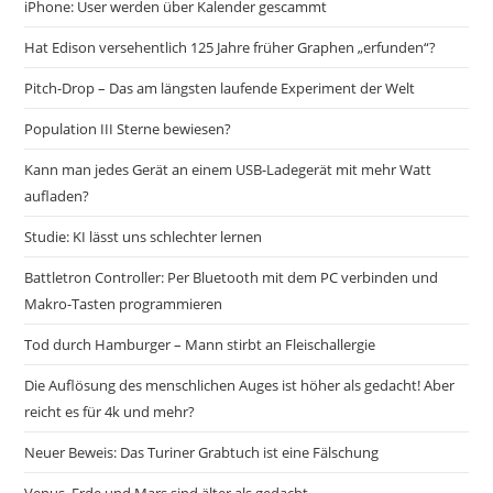
iPhone: User werden über Kalender gescammt
Hat Edison versehentlich 125 Jahre früher Graphen „erfunden“?
Pitch-Drop – Das am längsten laufende Experiment der Welt
Population III Sterne bewiesen?
Kann man jedes Gerät an einem USB-Ladegerät mit mehr Watt
aufladen?
Studie: KI lässt uns schlechter lernen
Battletron Controller: Per Bluetooth mit dem PC verbinden und
Makro-Tasten programmieren
Tod durch Hamburger – Mann stirbt an Fleischallergie
Die Auflösung des menschlichen Auges ist höher als gedacht! Aber
reicht es für 4k und mehr?
Neuer Beweis: Das Turiner Grabtuch ist eine Fälschung
Venus, Erde und Mars sind älter als gedacht