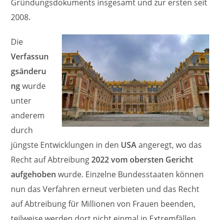
Gründungsdokuments insgesamt und zur ersten seit
2008.
Die
Verfassun
gsänderu
ng
wurde
unter
anderem
durch
jüngste Entwicklungen in den
USA
angeregt, wo das
Recht auf Abtreibung
2022 vom obersten Gericht
aufgehoben
wurde. Einzelne Bundesstaaten können
nun das Verfahren erneut verbieten und das Recht
auf Abtreibung für Millionen von Frauen beenden,
teilweise werden dort nicht einmal in Extremfällen