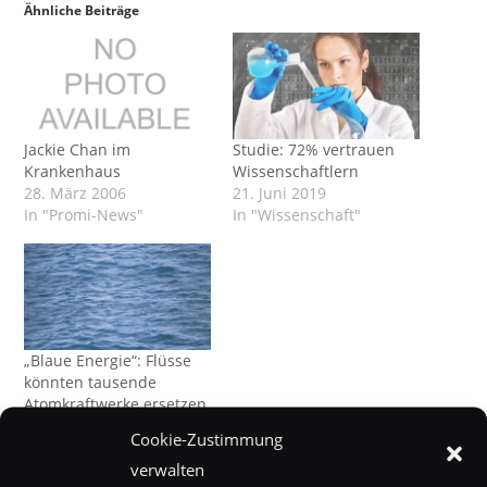
Ähnliche Beiträge
Jackie Chan im
Studie: 72% vertrauen
Krankenhaus
Wissenschaftlern
28. März 2006
21. Juni 2019
In "Promi-News"
In "Wissenschaft"
„Blaue Energie“: Flüsse
könnten tausende
Atomkraftwerke ersetzen
6. Dezember 2019
Cookie-Zustimmung
In "Wissenschaft"
verwalten