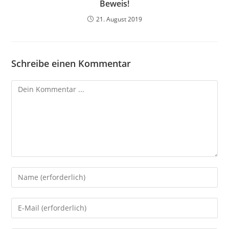
Beweis!
21. August 2019
Schreibe einen Kommentar
Kommentieren
Gib
deinen
Namen
Gib
oder
deine
Benutzernamen