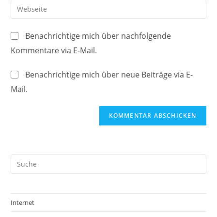
E-
Gib
zum
Mail-
deine
Kommentieren
Adresse
Website-
ein
Benachrichtige mich über nachfolgende
zum
URL
Kommentare via E-Mail.
Kommentieren
ein
ein
(optional)
Benachrichtige mich über neue Beiträge via E-
Mail.
Internet