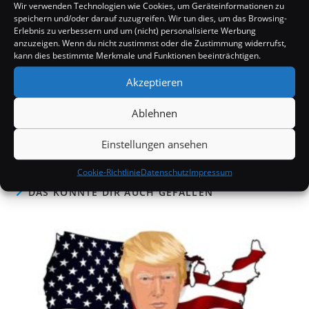
Wir verwenden Technologien wie Cookies, um Geräteinformationen zu
speichern und/oder darauf zuzugreifen. Wir tun dies, um das Browsing-
Erlebnis zu verbessern und um (nicht) personalisierte Werbung
anzuzeigen. Wenn du nicht zustimmst oder die Zustimmung widerrufst,
kann dies bestimmte Merkmale und Funktionen beeinträchtigen.
Akzeptieren
Ablehnen
SCHLAGWÖRTER:
ABTREIBUNG
,
FRANKREICH
,
VERFASSUNG
Einstellungen ansehen
Cookie-Richtlinie
Datenschutz
Impressum
DAS KÖNNTE DIR AUCH GEFALLEN