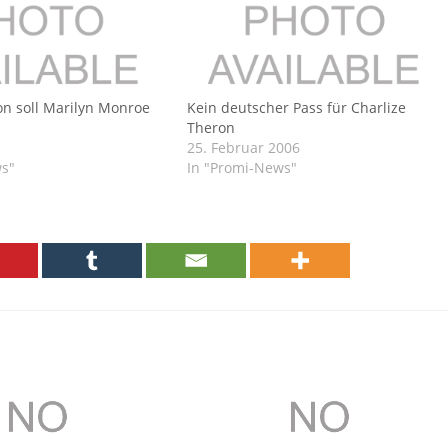
on soll Marilyn Monroe
Kein deutscher Pass für Charlize
Theron
25. Februar 2006
ws"
In "Promi-News"