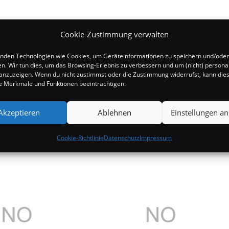
Cookie-Zustimmung verwalten
nden Technologien wie Cookies, um Geräteinformationen zu speichern und/oder
en. Wir tun dies, um das Browsing-Erlebnis zu verbessern und um (nicht) personal
nzuzeigen. Wenn du nicht zustimmst oder die Zustimmung widerrufst, kann die
 Merkmale und Funktionen beeinträchtigen.
Akzeptieren
Ablehnen
Einstellungen a
Cookie-Richtlinie
Datenschutz
Impressum