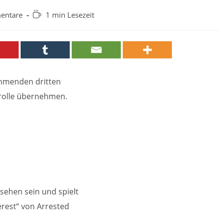
Lesedauer:
entare
1 min Lesezeit
:
ommenden dritten
trolle übernehmen.
sehen sein und spielt
erest“ von Arrested