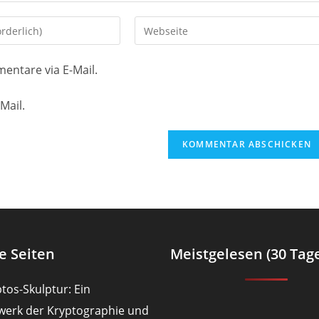
Gib
deine
Website-
entare via E-Mail.
URL
ein
Mail.
(optional)
en
e Seiten
Meistgelesen (30 Tag
tos-Skulptur: Ein
werk der Kryptographie und