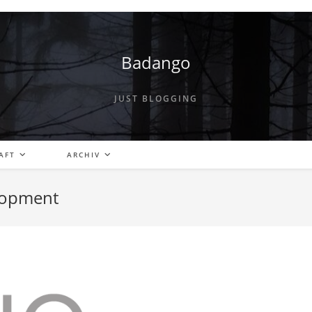
Badango
JUST BLOGGING
AFT
ARCHIV
elopment