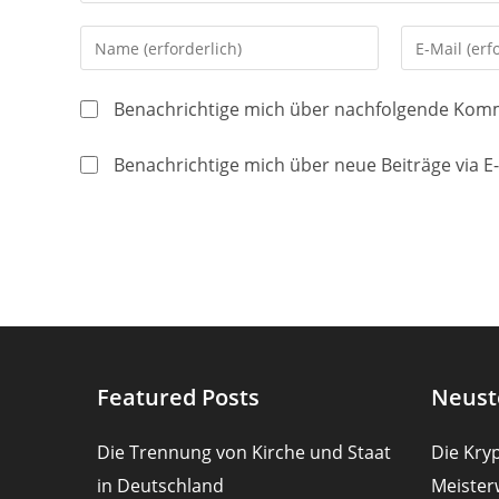
Gib
Gib
deinen
deine
Namen
E-
Benachrichtige mich über nachfolgende Komm
oder
Mail-
Benutzernamen
Adresse
Benachrichtige mich über neue Beiträge via E-
zum
zum
Kommentieren
Kommentier
ein
ein
Featured Posts
Neust
Die Trennung von Kirche und Staat
Die Kryp
in Deutschland
Meister