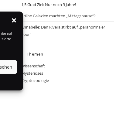
1,5 Grad Ziel: Nur noch 3 Jahre!
Frühe Galaxien machten „Mittagspause“?
Annabelle: Dan Rivera stirbt auf „paranormaler
 darauf
Tour“
isierte
s
Themen
Wissenschaft
nsehen
Mysteriöses
Kryptozoologie