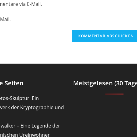
Website-
entare via E-Mail.
URL
ein
Mail.
(optional)
en
e Seiten
Meistgelesen (30 Tag
tos-Skulptur: Ein
werk der Kryptographie und
nwalker – Eine Legende der
nischen Ureinwohner