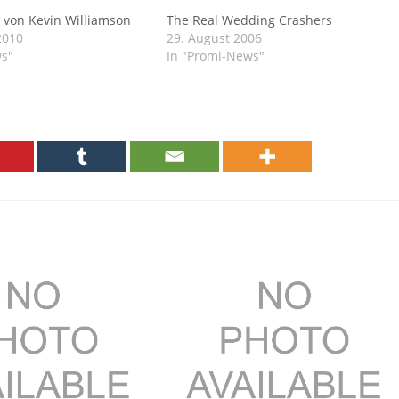
 von Kevin Williamson
The Real Wedding Crashers
2010
29. August 2006
ws"
In "Promi-News"