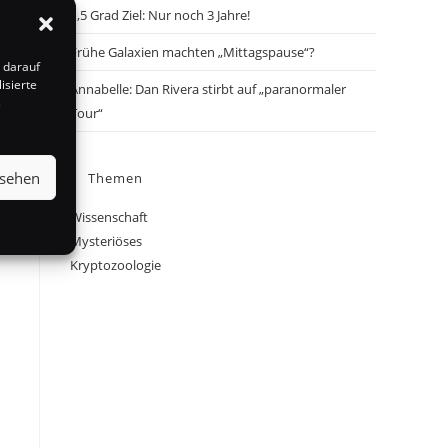
1,5 Grad Ziel: Nur noch 3 Jahre!
Frühe Galaxien machten „Mittagspause“?
 darauf
isierte
Annabelle: Dan Rivera stirbt auf „paranormaler
s
Tour“
nsehen
Themen
Wissenschaft
Mysteriöses
Kryptozoologie