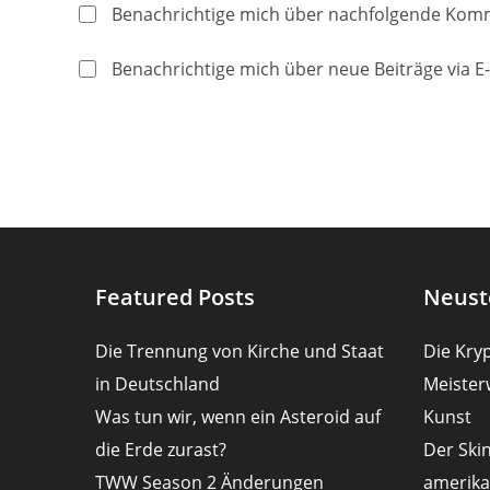
Namen
E-
Benachrichtige mich über nachfolgende Komm
oder
Mail-
Benutzernamen
Adresse
Benachrichtige mich über neue Beiträge via E-
zum
zum
Kommentieren
Kommentier
ein
ein
Featured Posts
Neust
Die Trennung von Kirche und Staat
Die Kryp
in Deutschland
Meister
Was tun wir, wenn ein Asteroid auf
Kunst
die Erde zurast?
Der Ski
TWW Season 2 Änderungen
amerika