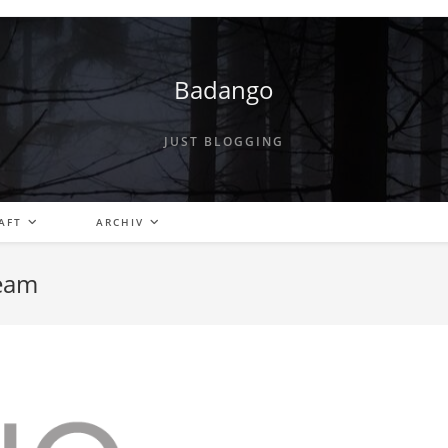
Badango
JUST BLOGGING
AFT
ARCHIV
ream