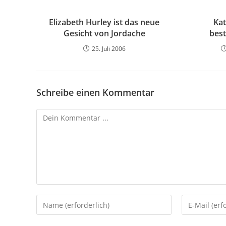
Elizabeth Hurley ist das neue
Kat
Gesicht von Jordache
best
25. Juli 2006
Schreibe einen Kommentar
Kommentieren
Gib
Gib
deinen
deine