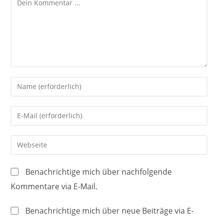
Gib
deinen
Namen
Gib
oder
deine
Benutzernamen
E-
Gib
zum
Mail-
deine
Kommentieren
Adresse
Website-
ein
Benachrichtige mich über nachfolgende
zum
URL
Kommentare via E-Mail.
Kommentieren
ein
ein
(optional)
Benachrichtige mich über neue Beiträge via E-