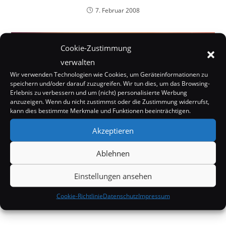
7. Februar 2008
Cookie-Zustimmung
verwalten
Wir verwenden Technologien wie Cookies, um Geräteinformationen zu
speichern und/oder darauf zuzugreifen. Wir tun dies, um das Browsing-
Erlebnis zu verbessern und um (nicht) personalisierte Werbung
anzuzeigen. Wenn du nicht zustimmst oder die Zustimmung widerrufst,
kann dies bestimmte Merkmale und Funktionen beeinträchtigen.
Akzeptieren
Ablehnen
Einstellungen ansehen
Heidi Klum posiert halb nackt auf Instagram
Cookie-Richtlinie
Datenschutz
Impressum
20. März 2018