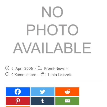
Beitrag
Beitrags-
6. April 2006
Promi-News
veröffentlicht:
Kategorie:
Beitrags-
Lesedauer:
0 Kommentare
1 min Lesezeit
Kommentare: