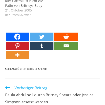
Kim Cattrall ist nicht die
Patin von Britneys Baby
21. Oktober 2005
In "Promi-News"
SCHLAGWÖRTER:
BRITNEY SPEARS
Weitere
Vorheriger Beitrag
Artikel
Paula Abdul soll durch Britney Spears oder Jessica
ansehen
Simpson ersetzt werden