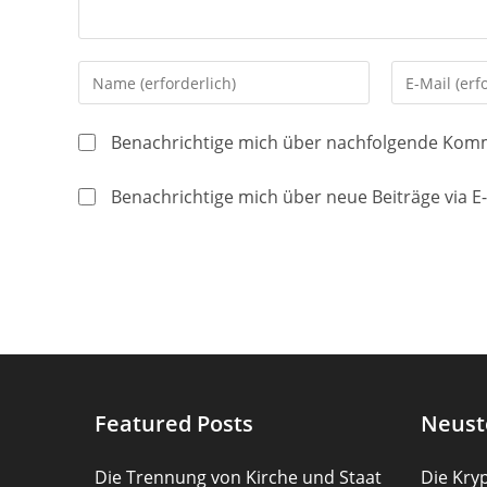
Gib
Gib
deinen
deine
Namen
E-
Benachrichtige mich über nachfolgende Komm
oder
Mail-
Benutzernamen
Adresse
Benachrichtige mich über neue Beiträge via E-
zum
zum
Kommentieren
Kommentier
ein
ein
Featured Posts
Neust
Die Trennung von Kirche und Staat
Die Kryp