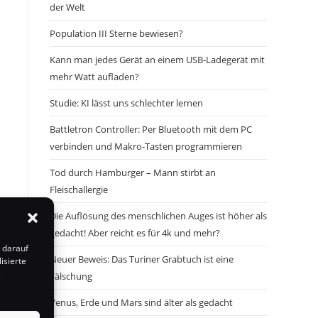
der Welt
Population III Sterne bewiesen?
Kann man jedes Gerät an einem USB-Ladegerät mit
mehr Watt aufladen?
Studie: KI lässt uns schlechter lernen
Battletron Controller: Per Bluetooth mit dem PC
verbinden und Makro-Tasten programmieren
Tod durch Hamburger – Mann stirbt an
Fleischallergie
Die Auflösung des menschlichen Auges ist höher als
gedacht! Aber reicht es für 4k und mehr?
 darauf
Neuer Beweis: Das Turiner Grabtuch ist eine
isierte
s
Fälschung
Venus, Erde und Mars sind älter als gedacht