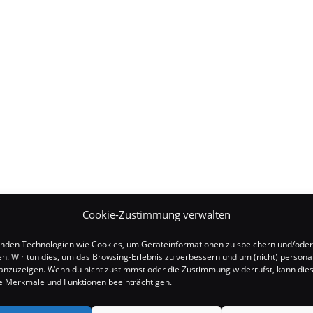
Cookie-Zustimmung verwalten
nden Technologien wie Cookies, um Geräteinformationen zu speichern und/oder
en. Wir tun dies, um das Browsing-Erlebnis zu verbessern und um (nicht) personal
nzuzeigen. Wenn du nicht zustimmst oder die Zustimmung widerrufst, kann die
 Merkmale und Funktionen beeinträchtigen.