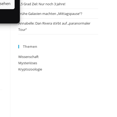
nsehen
1,5 Grad Ziel: Nur noch 3 Jahre!
Frühe Galaxien machten „Mittagspause“?
Annabelle: Dan Rivera stirbt auf „paranormaler
Tour“
Themen
Wissenschaft
Mysteriöses
Kryptozoologie