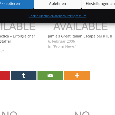
Akzeptieren
Ablehnen
Einstellungen a
Cookie-Richtlinie
Datenschutz
Impressum
actica – Erfolgreicher
Jamie's Great Italian Escape bei RTL II
 Staffel
6. Februar 2006
In "Promi-News"
ws"