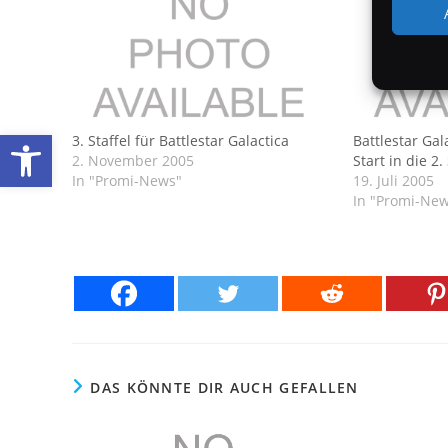
Werkzeugleiste öffnen
3. Staffel für Battlestar Galactica
Battlestar Gal
2. November 2005
Start in die 2.
In "Promi-News"
19. Juli 2005
In "Promi-Ne
DAS KÖNNTE DIR AUCH GEFALLEN