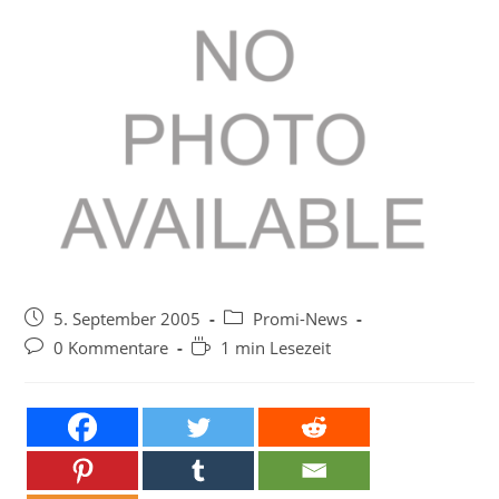
Beitrag
Beitrags-
5. September 2005
Promi-News
veröffentlicht:
Kategorie:
Beitrags-
Lesedauer:
0 Kommentare
1 min Lesezeit
Kommentare: