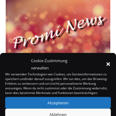
Cookie-Zustimmung
verwalten
Wir verwenden Technologien wie Cookies, um Geräteinformationen zu
Heidi Klum posiert halb nackt auf Instagram
speichern und/oder darauf zuzugreifen. Wir tun dies, um das Browsing-
20. März 2018
Erlebnis zu verbessern und um (nicht) personalisierte Werbung
anzuzeigen. Wenn du nicht zustimmst oder die Zustimmung widerrufst,
kann dies bestimmte Merkmale und Funktionen beeinträchtigen.
Akzeptieren
Ablehnen