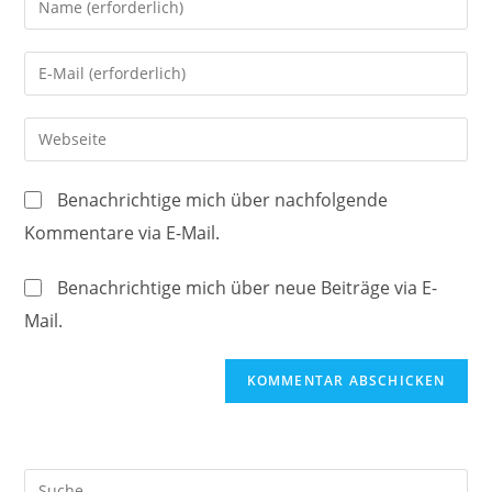
deinen
Namen
Gib
oder
deine
Benutzernamen
E-
Gib
zum
Mail-
deine
Kommentieren
Adresse
Website-
ein
Benachrichtige mich über nachfolgende
zum
URL
Kommentare via E-Mail.
Kommentieren
ein
ein
(optional)
Benachrichtige mich über neue Beiträge via E-
Mail.