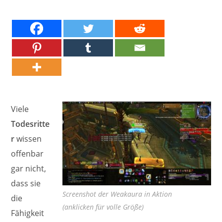
Viele
Todesritte
r
wissen
offenbar
gar nicht,
dass sie
Screenshot der Weakaura in Aktion
die
(anklicken für volle Größe)
Fähigkeit