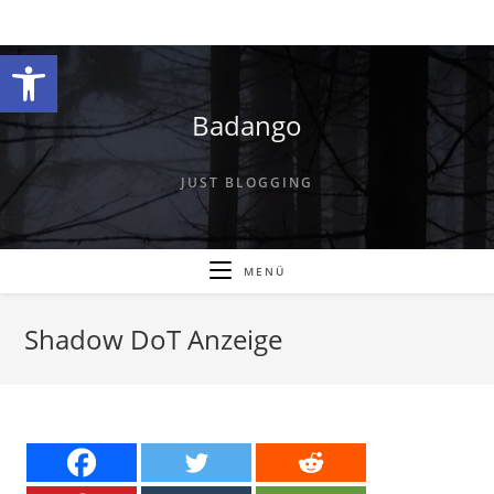
Zum
Inhalt
Werkzeugleiste öffnen
springen
Badango
JUST BLOGGING
MENÜ
Shadow DoT Anzeige