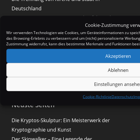
Deutschland
Was tun wir, wenn ein Asteroid auf die Erde
Cookie-Zustimmung verw
zurast?
Wir verwenden Technologien wie Cookies, um Geräteinformationen zu speiche
TWW Season 2 Änderungen
das Browsing-Erlebnis zu verbessern und um (nicht) personalisierte Werbun
Zustimmung widerrufst, kann dies bestimmte Merkmale und Funktionen beei
Kostenlose KI Bildgeneratoren
Von Hobbits, Hooligans und Vulkaniern
Akzeptieren
Ablehnen
Einstellungen ansehe
Cookie-Richtlinie
Datenschutz
Imp
Neuste Seiten
Die Kryptos-Skulptur: Ein Meisterwerk der
Kryptographie und Kunst
Der Skinwalker – Eine Legende der