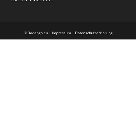
© Badango.eu |
Impressum
|
Datenschutzerklärung