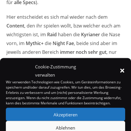
für
alle Specs
).
Hier entscheidet es sich mal wieder nach dem
Content
, den ihr spielen wollt, bzw welcher euch am
wichtigsten ist, im
Raid
haben die
Kyrianer
die Nase
vorn, im
Mythic+
die
Night Fae
, beide sind aber im
jeweils anderen Bereich
immer noch sehr gut
, nur
eben nicht die besten.
Cookie-Zustimmung
verwalten
Wir verwenden Technologien wie Cookies, um Geräteinformationen zu
speichern und/oder darauf zuzugreifen. Wir tun dies, um das Browsing-
Erlebnis zu verbessern und um (nicht) personalisierte Werbung
anzuzeigen. Wenn du nicht zustimmst oder die Zustimmung widerrufst,
kann dies bestimmte Merkmale und Funktionen beeinträchtigen.
Akzeptieren
Ablehnen