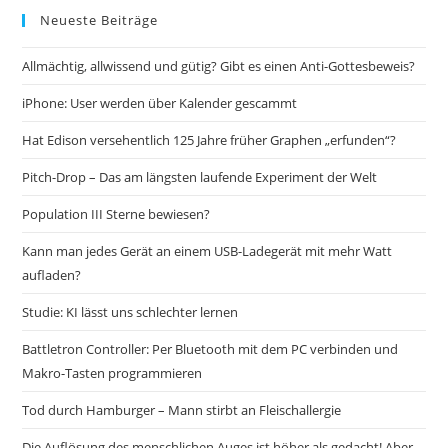
Neueste Beiträge
Allmächtig, allwissend und gütig? Gibt es einen Anti-Gottesbeweis?
iPhone: User werden über Kalender gescammt
Hat Edison versehentlich 125 Jahre früher Graphen „erfunden“?
Pitch-Drop – Das am längsten laufende Experiment der Welt
Population III Sterne bewiesen?
Kann man jedes Gerät an einem USB-Ladegerät mit mehr Watt
aufladen?
Studie: KI lässt uns schlechter lernen
Battletron Controller: Per Bluetooth mit dem PC verbinden und
Makro-Tasten programmieren
Tod durch Hamburger – Mann stirbt an Fleischallergie
Die Auflösung des menschlichen Auges ist höher als gedacht! Aber