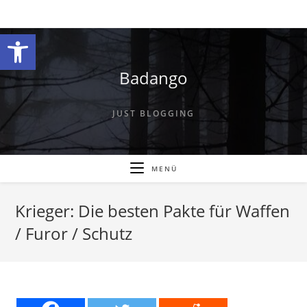
Zum
Inhalt
Werkzeugleiste öffnen
springen
Badango
JUST BLOGGING
MENÜ
Krieger: Die besten Pakte für Waffen
/ Furor / Schutz