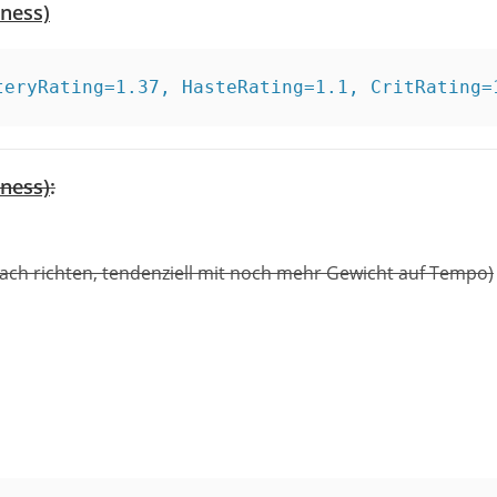
ness)
teryRating=1.37, HasteRating=1.1, CritRating=
ness)
:
ch richten, tendenziell mit noch mehr Gewicht auf Tempo)