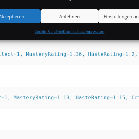
ellect=1, MasteryRating=1.22, HasteRating=1.2
Akzeptieren
Ablehnen
Einstellungen a
Cookie-Richtlinie
Datenschutz
Impressum
llect=1, MasteryRating=1.36, HasteRating=1.2,
t=1, MasteryRating=1.19, HasteRating=1.15, Cr