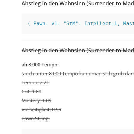
Abstieg in den Wahnsinn (Surrender to Mad
( Pawn: v1: "StM": Intellect=1, Mas
Abstieg in den Wahnsinn (Surrender to Mad
ab 8.000 Tempo:
(auch unter 8.000 Tempo kann man sich grob dana
Tempo: 2.21
Crit: 1.60
Mastery: 1.09
Vielseitigkeit: 0.99
Pawn String: