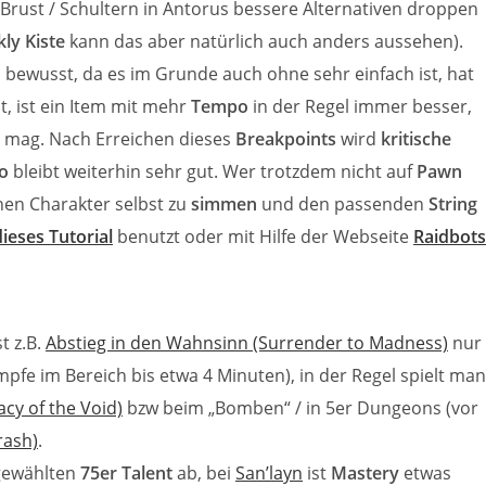
 Brust / Schultern in Antorus bessere Alternativen droppen
ly Kiste
kann das aber natürlich auch anders aussehen).
 bewusst, da es im Grunde auch ohne sehr einfach ist, hat
t, ist ein Item mit mehr
Tempo
in der Regel immer besser,
n mag. Nach Erreichen dieses
Breakpoints
wird
kritische
o
bleibt weiterhin sehr gut. Wer trotzdem nicht auf
Pawn
en Charakter selbst zu
simmen
und den passenden
String
dieses Tutorial
benutzt oder mit Hilfe der Webseite
Raidbots
t z.B.
Abstieg in den Wahnsinn (Surrender to Madness)
nur
pfe im Bereich bis etwa 4 Minuten), in der Regel spielt man
cy of the Void)
bzw beim „Bomben“ / in 5er Dungeons (vor
rash)
.
 gewählten
75er Talent
ab, bei
San’layn
ist
Mastery
etwas