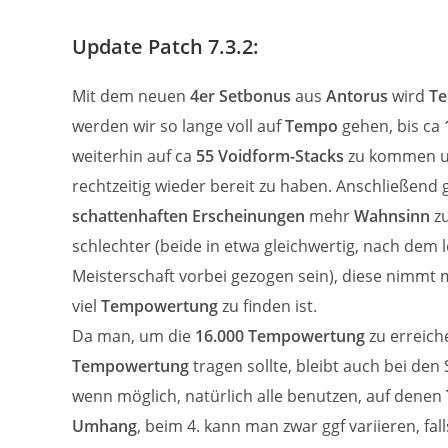
Update Patch 7.3.2:
Mit dem neuen
4er Setbonus
aus
Antorus
wird
T
werden wir so lange voll auf
Tempo
gehen, bis ca
weiterhin auf ca
55 Voidform-Stacks
zu kommen un
rechtzeitig wieder bereit zu haben. Anschließend 
schattenhaften Erscheinungen
mehr
Wahnsinn
zu
schlechter (beide in etwa gleichwertig, nach dem l
Meisterschaft vorbei gezogen sein), diese nimmt
viel
Tempowertung
zu finden ist.
Da man, um die
16.000 Tempowertung
zu erreich
Tempowertung
tragen sollte, bleibt auch bei den 
wenn möglich, natürlich alle benutzen, auf denen
Umhang
, beim 4. kann man zwar ggf variieren, fa