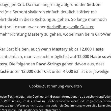
dagegen
Crit
. Da man langfristig aufgrund der
Setboni
d (die Setboni skalieren einfach deutlich stärker mit
ehrt direkt in diese Richtung zu gehen. So lange man noch
nte) sollte man zwar eher
Verheißungsvolle Geister
 mehr Richtung
Mastery
zu gehen, wobei man beim
Crit
-Wer
rker Stat bleiben, auch wenn
Mastery
ab ca
12.000 Haste
 recht einfach, man versucht möglichst auf
12.000 Haste sowi
tery
. Die folgenden
Pawn-Strings
gehen davon aus, dass
aste
unter
12.000
oder
Crit
unter
4.000
ist, ist der jeweilige
Cookie-Zustimmung verwalten
nden Technologien wie Cookies, um Geräteinformationen zu speichern und/oder
en. Wir tun dies, um das Browsing-Erlebnis zu verbessern und um (nicht) personal
nzuzeigen. Wenn du nicht zustimmst oder die Zustimmung widerrufst, kann die
 Merkmale und Funktionen beeinträchtigen.