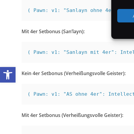
( Pawn: v1: "Sanlayn ohne 4er": Int
Mit 4er Setbonus (San’layn):
( Pawn: v1: "Sanlayn mit 4er": Inte
Werkzeugleiste öffnen
Kein 4er Setbonus (Verheißungsvolle Geister):
( Pawn: v1: "AS ohne 4er": Intellec
Mit 4er Setbonus (Verheißungsvolle Geister):