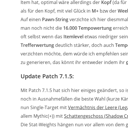
Item hat, optimal wäre allerdings der
Kopf
(da für
als für den Kopf, mit viel Glück in
M+
bzw der
Week
Auf einen
Pawn-String
verzichte ich hier diesmmal
man noch nicht die
16.000 Tempowertung
erreich
oft selbst wenn das
Itemlevel
etwas niedriger sei
Trefferwertung
deutlich stärker, doch auch
Temp
verzichten möchte, dem würde ich empfehlen sein
zu generieren, das könnt ihr entweder indem ihr
Update Patch 7.1.5:
Mit Patch 7.1.5 hat sich hier einiges geändert, so is
noch in Ausnahmefällen die beste Wahl (kurze Käm
nun Single-Target mit
Vermächtnis der Leere (Lega
allem Mythic(+)) mit
Schattengeschoss (Shadow C
Die Stat-Weights hängen nun vor allem von dem