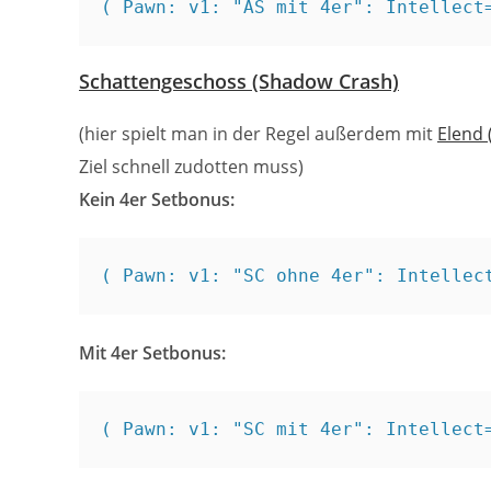
( Pawn: v1: "AS mit 4er": Intellect
Schattengeschoss (Shadow Crash)
(hier spielt man in der Regel außerdem mit
Elend 
Ziel schnell zudotten muss)
Kein 4er Setbonus:
( Pawn: v1: "SC ohne 4er": Intellec
Mit 4er Setbonus:
( Pawn: v1: "SC mit 4er": Intellect