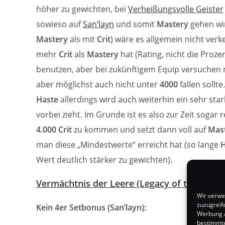
höher zu gewichten, bei
Verheißungsvolle Geister
sowieso auf
San’layn
und somit
Mastery
gehen wir
Mastery
als mit
Crit
) wäre es allgemein nicht verk
mehr
Crit
als
Mastery
hat (Rating, nicht die Proze
benutzen, aber bei zukünftigem Equip versuchen
aber möglichst auch nicht unter
4000
fallen sollte.
Haste
allerdings wird auch weiterhin ein sehr sta
vorbei zieht. Im Grunde ist es also zur Zeit sogar
4.000 Crit
zu kommen und setzt dann voll auf
Mas
man diese „Mindestwerte“ erreicht hat (so lange
H
Wert deutlich stärker zu gewichten).
Vermächtnis der Leere (Legacy of the Void)
Wir verwe
zuzugreif
Kein 4er Setbonus (San’layn):
Werbung a
bestimmte