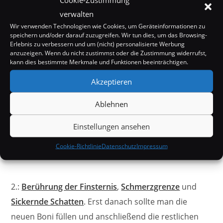
verwalten
Wir verwenden Technologien wie Cookies, um Geräteinformationen zu
speichern und/oder darauf zuzugreifen. Wir tun dies, um das Browsing-
Erlebnis zu verbessern und um (nicht) personalisierte Werbung
anzuzeigen. Wenn du nicht zustimmst oder die Zustimmung widerrufst,
kann dies bestimmte Merkmale und Funktionen beeinträchtigen.
Akzeptieren
Ablehnen
Einstellungen ansehen
Cookie-Richtlinie
Datenschutz
Impressum
2.:
Berührung der Finsternis
,
Schmerzgrenze
und
Sickernde Schatten
. Erst danach sollte man die
neuen Boni füllen und anschließend die restlichen