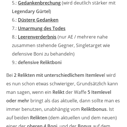
5.:
Gedankenbrechung
(wird deutlich stärker mit
Legendary Gürtel
)
6.:
Düstere Gedanken
7.:
Umarmung des Todes
8.:
Leerenverderbnis
(nur AE / mehrere nahe
zusammen stehende Gegner, Singletarget wie
defensive Boni zu behandeln)
9.:
defensive Reliktboni
Bei
2 Relikten mit unterschiedlichem Itemleve
l wird
es nun schon etwas schwieriger, Grundsätzlich kann
man sagen, wenn ein
Relikt
der Waffe
5 Itemlevel
oder mehr
bringt als das aktuelle, dann sollte man es
immer benutzen, unabhängig vom
Reliktbonus
. Ist
auf beiden
Relikten
(dem aktuellen und dem neuen)
einer der
oberen 4 Boni
, und der
Bonus
auf dem