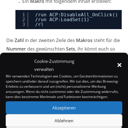
Ein
Makro
mit folgendem Inhalt erstellen:
1
/run ACP:DisableAll_OnClick()
2
/run ACP:LoadSet(1)
3
/rl
Die
Zahl
in der zweiten Zeile des
Makros
steht für die
Nummer
des gewünschten
Sets
, ihr könnt euch so
ein eigenes
Makro
für jedes
Set
erstellen
Cookie-Zustimmung
(standardmäßig dürften mindestens
25 Sets
möglich
verwalten
sein, also mehr als genug), ihr müsst nur jeweils die
Wir verwenden Technologien wie Cookies, um Geräteinformationen zu
speichern und/oder darauf zuzugreifen. Wir tun dies, um das Browsing-
Nummer
des
Sets
ändern.
Erlebnis zu verbessern und um (nicht) personalisierte Werbung
anzuzeigen. Wenn du nicht zustimmst oder die Zustimmung widerrufst,
kann dies bestimmte Merkmale und Funktionen beeinträchtigen.
Nun kann man mit einem
einzigen Klick
auf dieses
Makro
jederzeit das gespeicherte
Addon-Set laden
Akzeptieren
und hat z.B. im
Raid
nur die
Addons
, die man dort
Ablehnen
auch wirklich braucht aktiv und verbraucht nicht