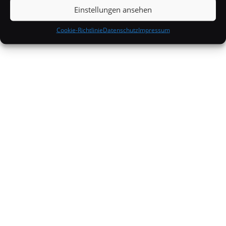
unnötig
Speicher / CPU
, was ja neben den
Ladezeiten
Einstellungen ansehen
auch auf die
FPS
geht.
Cookie-Richtlinie
Datenschutz
Impressum