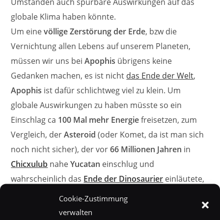
Umständen auch spürbare Auswirkungen auf das
globale Klima haben könnte.
Um eine
völlige Zerstörung der Erde
, bzw die
Vernichtung allen Lebens auf unserem Planeten,
müssen wir uns bei
Apophis
übrigens keine
Gedanken machen, es ist nicht
das Ende der Welt
,
Apophis
ist dafür schlichtweg viel zu klein. Um
globale Auswirkungen zu haben müsste so ein
Einschlag ca
100 Mal mehr Energie
freisetzen, zum
Vergleich, der
Asteroid
(oder Komet, da ist man sich
noch nicht sicher), der vor
66 Millionen Jahren
in
Chicxulub
nahe
Yucatan
einschlug und
wahrscheinlich das
Ende der Dinosaurier
einläutete,
hatte wahrscheinlich einen Durchmesser im Bereich
Cookie-Zustimmung
von ca
10 bis 15 Kilometern
.
verwalten