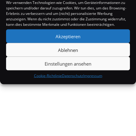
Wir verwenden Technologien wie Cookies, um Geräteinformationen zu
speichern und/oder darauf zuzugreifen. Wir tun dies, um das Browsing-
Erlebnis zu verbessern und um (nicht) personalisierte Werbung
anzuzeigen. Wenn du nicht zustimmst oder die Zustimmung widerrufst,
kann dies bestimmte Merkmale und Funktionen beeinträchtigen.
Akzeptieren
Ablehnen
Einstellungen ansehen
Cookie-Richtlinie
Datenschutz
Impressum