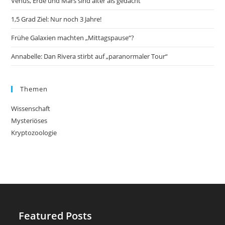
Venus, Erde und Mars sind älter als gedacht
1,5 Grad Ziel: Nur noch 3 Jahre!
Frühe Galaxien machten „Mittagspause“?
Annabelle: Dan Rivera stirbt auf „paranormaler Tour“
Themen
Wissenschaft
Mysteriöses
Kryptozoologie
Featured Posts