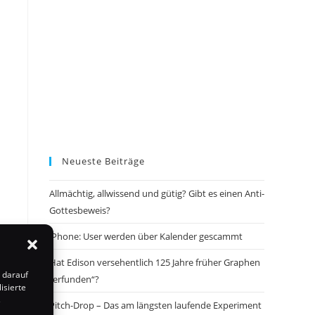
Neueste Beiträge
Allmächtig, allwissend und gütig? Gibt es einen Anti-
Gottesbeweis?
iPhone: User werden über Kalender gescammt
Hat Edison versehentlich 125 Jahre früher Graphen
 darauf
„erfunden“?
isierte
s
Pitch-Drop – Das am längsten laufende Experiment