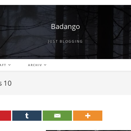
Badango
JUST BLOGGING
AFT
ARCHIV
s 10