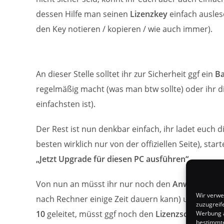
dessen Hilfe man seinen
Lizenzkey
einfach ausles
den Key notieren / kopieren / wie auch immer).
An dieser Stelle solltet ihr zur Sicherheit ggf ein
Ba
regelmäßig macht (was man btw sollte) oder ihr d
einfachsten ist).
Der Rest ist nun denkbar einfach, ihr ladet euch d
besten wirklich nur von der offiziellen Seite), sta
„Jetzt Upgrade für diesen PC ausführen“
.
Von nun an müsst ihr nur noch den
Anweisungen 
Wir verwe
nach Rechner einige Zeit dauern kann) und nach
zuzugreif
10
geleitet, müsst ggf noch den
Lizenzschlüssel
ei
Werbung a
bestimmte