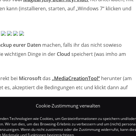
en kann (installieren, starten, auf „Windows 7“ klicken und
ckup eurer Daten
machen, falls ihr das nicht sowieso
ie wichtigen Dinge in der
Cloud
speichert (was imho am
irekt bei
Microsoft
das
„MediaCreationTool“
herunter (am
rtet es, akzeptiert die Bedingungen etc und klickt dann auf
Cookie-Zustimmung verwalten
des Tools folgen
, dann wird
Windows 10 installiert
(was je
nden Technologien wie Cookies, um Geräteinformationen zu speichern und/oder
 dem
Neustart
werdet ihr durch die Einführung in
Windows
en. Wir tun dies, um das Browsing-Erlebnis zu verbessern und um (nicht) personal
ngeben, und schon ist das Ganze erledigt.
nzuzeigen. Wenn du nicht zustimmst oder die Zustimmung widerrufst, kann die
 Merkmale und Funktionen beeinträchtigen.