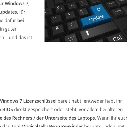
ür Windows 7
,
supdates
, für
ie dafür
bei
ein guter
n – und das ist
Windows 7 Lizenzschlüssel
bereit habt, entweder habt ihr
im
BIOS
direkt gespeichert oder steht, vor allem bei älteren
e des Rechners / der Unterseite des Laptops
. Wenn ihr euc
ch das
Tool
Magical Jelly Bean KeyFinder
herunterladen, mit