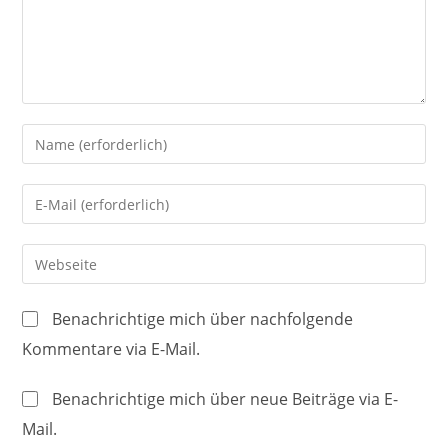
Gib
deinen
Namen
Gib
oder
deine
Benutzernamen
E-
Gib
zum
Mail-
deine
Kommentieren
Adresse
Website-
ein
Benachrichtige mich über nachfolgende
zum
URL
Kommentare via E-Mail.
Kommentieren
ein
ein
(optional)
Benachrichtige mich über neue Beiträge via E-
Mail.