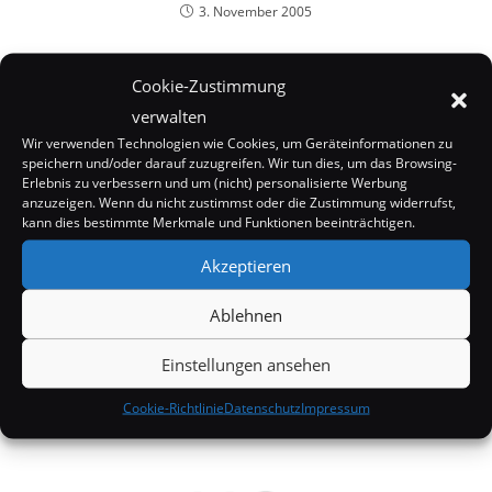
3. November 2005
Cookie-Zustimmung
verwalten
Wir verwenden Technologien wie Cookies, um Geräteinformationen zu
speichern und/oder darauf zuzugreifen. Wir tun dies, um das Browsing-
Erlebnis zu verbessern und um (nicht) personalisierte Werbung
anzuzeigen. Wenn du nicht zustimmst oder die Zustimmung widerrufst,
kann dies bestimmte Merkmale und Funktionen beeinträchtigen.
Akzeptieren
Ablehnen
„Opus dei“ will Da Vinci Code Produzenten
Einstellungen ansehen
verklagen
Cookie-Richtlinie
Datenschutz
Impressum
26. Januar 2006