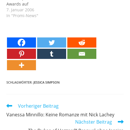
Awards auf
7. Januar 2006
In "Promi-News"
SCHLAGWÖRTER:
JESSICA SIMPSON
Weitere
Vorheriger Beitrag
Artikel
Vanessa Minnillo: Keine Romanze mit Nick Lachey
ansehen
Nächster Beitrag