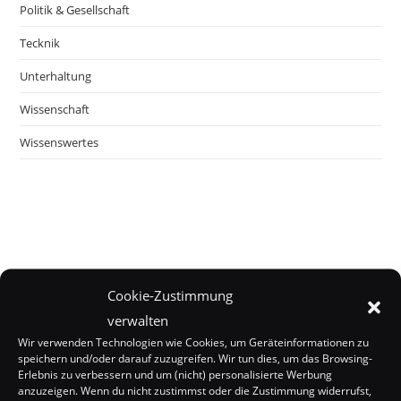
Politik & Gesellschaft
Tecknik
Unterhaltung
Wissenschaft
Wissenswertes
Cookie-Zustimmung
verwalten
Wir verwenden Technologien wie Cookies, um Geräteinformationen zu
speichern und/oder darauf zuzugreifen. Wir tun dies, um das Browsing-
Erlebnis zu verbessern und um (nicht) personalisierte Werbung
anzuzeigen. Wenn du nicht zustimmst oder die Zustimmung widerrufst,